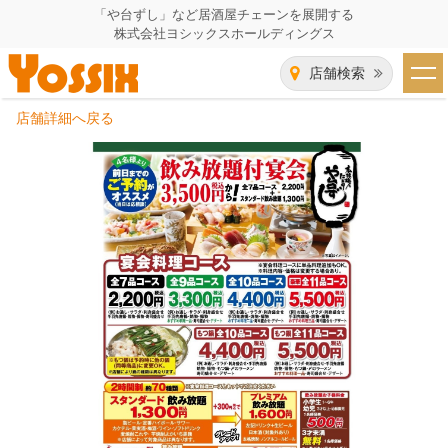
「や台ずし」など居酒屋チェーンを展開する
株式会社ヨシックスホールディングス
店舗検索
店舗詳細へ戻る
HOME
企業情報
企業情報トップ
事業一覧
代表者あいさつ
飲食事業紹介
グループ会社
飲食事業紹介トップ
IR（株主・投資家）情報
会社概要
や台ずし
IR情報トップ
採用情報
沿革
ニパチ
会長メッセージ