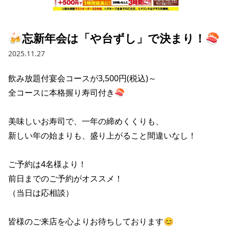
採用情報トップ
店舗物件・店舗施工管理業者の募集
経営陣
これや
今後の取り組み
正社員
組織図
お問い合わせ
🍻忘新年会は「や台ずし」で決まり！🍣
焼とりてっぱん
コーポレートガバナンス
パート・アルバイト
2025.11.27
所在地
お問い合わせトップ
このサイトについて
ひとくち餃子の頂
財務情報
飲み放題付宴会コースが3,500円(税込)～

IRお問い合わせ
玉鋼
業績推移
プライバシーポリシー
全コースに本格握り寿司付き🍣

株式情報
ご意見・アンケート（ご来店の方）
財政状況
せんと
IRライブラリ
リンク集
美味しいお寿司で、一年の締めくくりも、

新しい年の始まりも、盛り上がること間違いなし！

や台や
IRライブラリトップ
IRカレンダー
サイトマップ
決算短信
海老どて食堂
ご予約は4名様より！

株価情報
決算説明資料
前日までのご予約がオススメ！

華花
株主優待
（当日は応相談）

有価証券報告書等法定開示資料
電子公告
株主通信
皆様のご来店を心よりお待ちしております😊