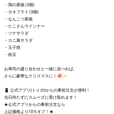
株主総会関連資料
FAQ
・鶏の唐揚 (3個)

その他IR資料
・カキフライ (3個)

IRお問い合わせ
・なんこつ唐揚

適時開示資料
・たこさんウインナー

・ツナサラダ

・カニ風サラダ

・玉子焼

・枝豆

お寿司の盛り合わせと一緒に並べれば、

さらに豪華なクリスマスに！🍣✨

📱 公式アプリ(トイポ)からの事前注文が便利！

当日待たずにスムーズに受け取れます！

★公式アプリからの事前注文なら

上記価格より10％オフ！★
