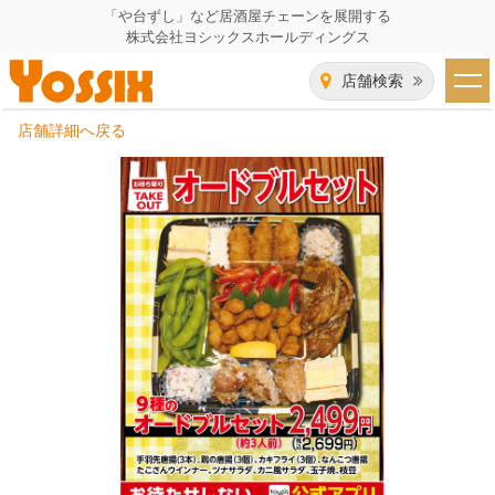
「や台ずし」など居酒屋チェーンを展開する
株式会社ヨシックスホールディングス
店舗検索
店舗詳細へ戻る
HOME
企業情報
企業情報トップ
事業一覧
代表者あいさつ
飲食事業紹介
グループ会社
飲食事業紹介トップ
IR（株主・投資家）情報
会社概要
や台ずし
IR情報トップ
採用情報
沿革
ニパチ
会長メッセージ