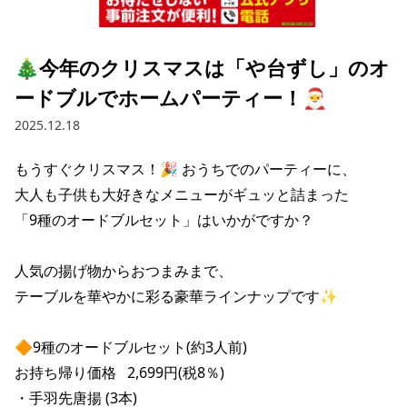
採用情報トップ
店舗物件・店舗施工管理業者の募集
経営陣
これや
今後の取り組み
正社員
組織図
お問い合わせ
🎄今年のクリスマスは「や台ずし」のオ
焼とりてっぱん
コーポレートガバナンス
パート・アルバイト
ードブルでホームパーティー！🎅
所在地
お問い合わせトップ
このサイトについて
ひとくち餃子の頂
財務情報
2025.12.18
IRお問い合わせ
玉鋼
業績推移
プライバシーポリシー
株式情報
もうすぐクリスマス！🎉 おうちでのパーティーに、

ご意見・アンケート（ご来店の方）
大人も子供も大好きなメニューがギュッと詰まった

財政状況
せんと
IRライブラリ
リンク集
「9種のオードブルセット」はいかがですか？

や台や
IRライブラリトップ
IRカレンダー
サイトマップ
人気の揚げ物からおつまみまで、

決算短信
海老どて食堂
株価情報
テーブルを華やかに彩る豪華ラインナップです✨

決算説明資料
華花
株主優待
有価証券報告書等法定開示資料
🔶9種のオードブルセット(約3人前)

お持ち帰り価格   2,699円(税8％)

電子公告
株主通信
・手羽先唐揚 (3本)
