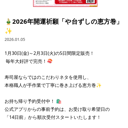
採用情報トップ
店舗物件・店舗施工管理業者の募集
経営陣
これや
今後の取り組み
正社員
組織図
お問い合わせ
🎍2026年開運祈願「や台ずしの恵方巻」
焼とりてっぱん
コーポレートガバナンス
パート・アルバイト
✨
所在地
お問い合わせトップ
このサイトについて
ひとくち餃子の頂
財務情報
2026.01.05
IRお問い合わせ
玉鋼
業績推移
プライバシーポリシー
株式情報
1月30日(金)～2月3日(火)の5日間限定販売！

ご意見・アンケート（ご来店の方）
 毎年大好評で完売！🍣

財政状況
せんと
IRライブラリ
リンク集
や台や
寿司屋ならではのこだわりネタを使用し、

IRライブラリトップ
IRカレンダー
サイトマップ
本格職人が手作業で丁寧に巻き上げる恵方巻✨

決算短信
海老どて食堂
株価情報
決算説明資料
お持ち帰り予約受付中！ 🛍️

華花
株主優待
有価証券報告書等法定開示資料
公式アプリからの事前予約は、お受け取り希望日の

「14日前」から順次受付スタートいたします！

電子公告
株主通信