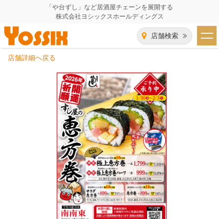
「や台ずし」など居酒屋チェーンを展開する
株式会社ヨシックスホールディングス
店舗検索
店舗詳細へ戻る
HOME
企業情報
企業情報トップ
事業一覧
代表者あいさつ
飲食事業紹介
グループ会社
飲食事業紹介トップ
IR（株主・投資家）情報
会社概要
や台ずし
IR情報トップ
採用情報
沿革
ニパチ
会長メッセージ