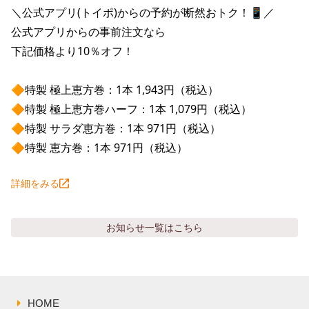
株主総会関連資料
FAQ
＼公式アプリ(トイポ)からの予約が断然おトク！📱／

その他IR資料
公式アプリからの事前注文なら

IRお問い合わせ
下記価格より10％オフ！

適時開示資料
🔶特製 極上恵方巻：1本 1,943円（税込）

🔶特製 極上恵方巻ハーフ：1本 1,079円（税込）

🔶特製 サラダ恵方巻：1本 971円（税込）

🔶特製 恵方巻：1本 971円（税込）
詳細をみる
お知らせ
一覧はこちら
HOME