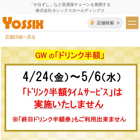
「や台ずし」など居酒屋チェーンを展開する
株式会社ヨシックスホールディングス
店舗検索
店舗詳細へ戻る
HOME
企業情報
企業情報トップ
事業一覧
代表者あいさつ
飲食事業紹介
グループ会社
飲食事業紹介トップ
IR（株主・投資家）情報
会社概要
や台ずし
IR情報トップ
採用情報
沿革
ニパチ
会長メッセージ