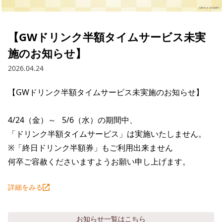
採用情報トップ
店舗物件・店舗施工管理業者の募集
経営陣
これや
今後の取り組み
正社員
組織図
お問い合わせ
【GWドリンク半額タイムサービス未実
焼とりてっぱん
コーポレートガバナンス
パート・アルバイト
施のお知らせ】
所在地
お問い合わせトップ
このサイトについて
ひとくち餃子の頂
財務情報
2026.04.24
IRお問い合わせ
玉鋼
業績推移
プライバシーポリシー
株式情報
【GWドリンク半額タイムサービス未実施のお知らせ】

ご意見・アンケート（ご来店の方）
財政状況
せんと
IRライブラリ
リンク集
4/24（金）～   5/6（水）の期間中、

や台や
「ドリンク半額タイムサービス」は実施いたしません。

IRライブラリトップ
IRカレンダー
サイトマップ
※「終日ドリンク半額券」もご利用出来ません

決算短信
海老どて食堂
株価情報
何卒ご容赦くださいますようお願い申し上げます。
決算説明資料
華花
株主優待
詳細をみる
有価証券報告書等法定開示資料
電子公告
株主通信
お知らせ
一覧はこちら