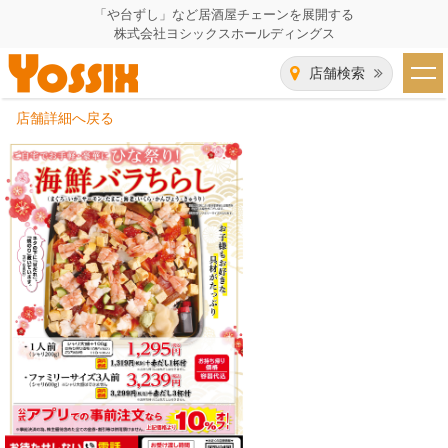
「や台ずし」など居酒屋チェーンを展開する
株式会社ヨシックスホールディングス
店舗検索
店舗詳細へ戻る
HOME
企業情報
企業情報トップ
事業一覧
代表者あいさつ
飲食事業紹介
グループ会社
飲食事業紹介トップ
IR（株主・投資家）情報
会社概要
や台ずし
IR情報トップ
採用情報
沿革
ニパチ
会長メッセージ