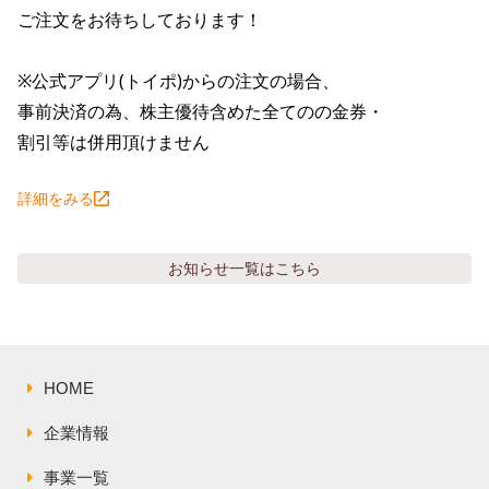
株主総会関連資料
FAQ
ご注文をお待ちしております！

その他IR資料
IRお問い合わせ
※公式アプリ(トイポ)からの注文の場合、

適時開示資料
事前決済の為、株主優待含めた全てのの金券・

割引等は併用頂けません
詳細をみる
お知らせ
一覧はこちら
HOME
企業情報
事業一覧