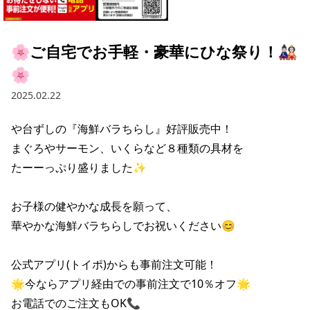
採用情報トップ
店舗物件・店舗施工管理業者の募集
経営陣
これや
今後の取り組み
正社員
組織図
お問い合わせ
🌸ご自宅でお手軽・豪華にひな祭り！🎎
焼とりてっぱん
コーポレートガバナンス
パート・アルバイト
🌸
所在地
お問い合わせトップ
このサイトについて
ひとくち餃子の頂
財務情報
2025.02.22
IRお問い合わせ
玉鋼
業績推移
プライバシーポリシー
株式情報
や台ずしの『海鮮バラちらし』好評販売中！

ご意見・アンケート（ご来店の方）
まぐろやサーモン、いくらなど８種類の具材を

財政状況
せんと
IRライブラリ
リンク集
たーーっぷり盛りました✨

や台や
IRライブラリトップ
IRカレンダー
サイトマップ
お子様の健やかな成長を願って、

決算短信
海老どて食堂
株価情報
華やかな海鮮バラちらしでお祝いください😊

決算説明資料
華花
株主優待
有価証券報告書等法定開示資料
公式アプリ(トイポ)からも事前注文可能！

🌟今ならアプリ経由での事前注文で10％オフ🌟

電子公告
株主通信
お電話でのご注文もOK📞
