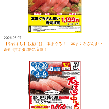
採用情報トップ
店舗物件・店舗施工管理業者の募集
経営陣
これや
今後の取り組み
正社員
組織図
お問い合わせ
焼とりてっぱん
コーポレートガバナンス
パート・アルバイト
所在地
お問い合わせトップ
このサイトについて
ひとくち餃子の頂
財務情報
2026.08.07
IRお問い合わせ
玉鋼
【や台ずし】お盆には、本まぐろ！！ 本まぐろざんまい
業績推移
プライバシーポリシー
株式情報
寿司4貫ネタ2倍に増量！
ご意見・アンケート（ご来店の方）
財政状況
せんと
IRライブラリ
リンク集
や台や
IRライブラリトップ
IRカレンダー
サイトマップ
決算短信
海老どて食堂
株価情報
決算説明資料
華花
株主優待
有価証券報告書等法定開示資料
電子公告
株主通信