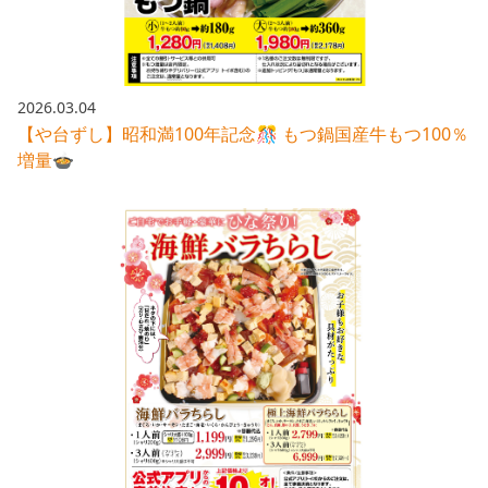
2026.03.04
【や台ずし】昭和満100年記念🎊 もつ鍋国産牛もつ100％
増量🍲