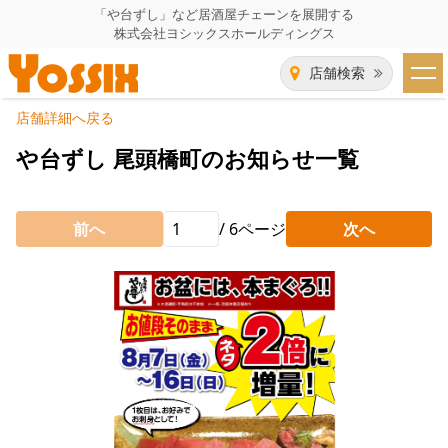
「や台ずし」など居酒屋チェーンを展開する
株式会社ヨシックスホールディングス
店舗検索
店舗詳細へ戻る
HOME
や台ずし 尾頭橋町のお知らせ一覧
企業情報
前へ
/
6
ページ
次へ
企業情報トップ
事業一覧
代表者あいさつ
飲食事業紹介
グループ会社
飲食事業紹介トップ
IR（株主・投資家）情報
会社概要
や台ずし
IR情報トップ
採用情報
沿革
ニパチ
会長メッセージ