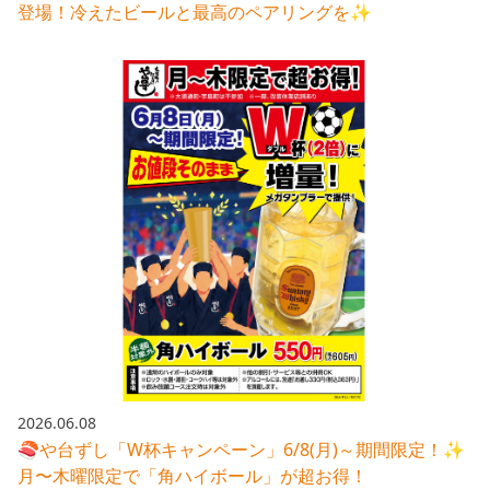
登場！冷えたビールと最高のペアリングを✨
2026.06.08
🍣や台ずし「W杯キャンペーン」6/8(月)～期間限定！✨
月〜木曜限定で「角ハイボール」が超お得！