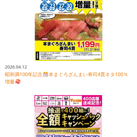
2026.04.12
昭和満100年記念🎊本まぐろざんまい寿司4貫ネタ100％
増量🍣