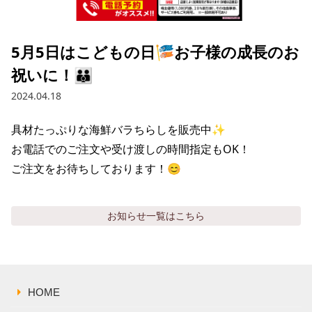
採用情報トップ
店舗物件・店舗施工管理業者の募集
経営陣
これや
今後の取り組み
正社員
組織図
お問い合わせ
5月5日はこどもの日🎏お子様の成長のお
焼とりてっぱん
コーポレートガバナンス
パート・アルバイト
祝いに！👪
所在地
お問い合わせトップ
このサイトについて
ひとくち餃子の頂
財務情報
2024.04.18
IRお問い合わせ
玉鋼
業績推移
プライバシーポリシー
株式情報
具材たっぷりな海鮮バラちらしを販売中✨

ご意見・アンケート（ご来店の方）
お電話でのご注文や受け渡しの時間指定もOK！

財政状況
せんと
IRライブラリ
リンク集
ご注文をお待ちしております！😊
や台や
IRライブラリトップ
IRカレンダー
サイトマップ
決算短信
お知らせ
一覧はこちら
海老どて食堂
株価情報
決算説明資料
華花
株主優待
有価証券報告書等法定開示資料
電子公告
株主通信
HOME