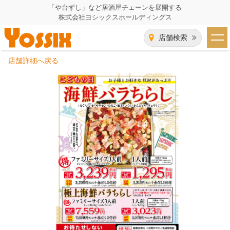
「や台ずし」など居酒屋チェーンを展開する
株式会社ヨシックスホールディングス
店舗検索
店舗詳細へ戻る
HOME
企業情報
企業情報トップ
事業一覧
代表者あいさつ
飲食事業紹介
グループ会社
飲食事業紹介トップ
IR（株主・投資家）情報
会社概要
や台ずし
IR情報トップ
採用情報
沿革
ニパチ
会長メッセージ