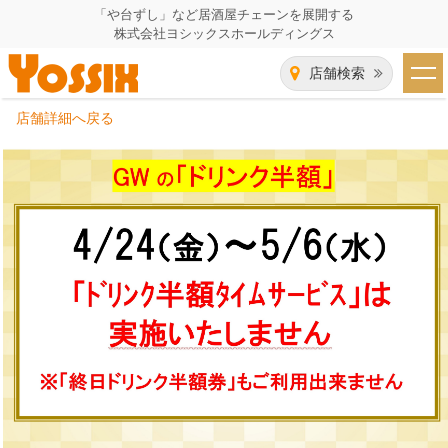
「や台ずし」など居酒屋チェーンを展開する
株式会社ヨシックスホールディングス
店舗検索
店舗詳細へ戻る
HOME
企業情報
企業情報トップ
事業一覧
代表者あいさつ
飲食事業紹介
グループ会社
飲食事業紹介トップ
IR（株主・投資家）情報
会社概要
や台ずし
IR情報トップ
採用情報
沿革
ニパチ
会長メッセージ