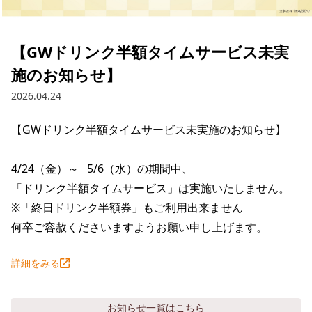
採用情報トップ
店舗物件・店舗施工管理業者の募集
経営陣
これや
今後の取り組み
正社員
組織図
お問い合わせ
【GWドリンク半額タイムサービス未実
焼とりてっぱん
コーポレートガバナンス
パート・アルバイト
施のお知らせ】
所在地
お問い合わせトップ
このサイトについて
ひとくち餃子の頂
財務情報
2026.04.24
IRお問い合わせ
玉鋼
業績推移
プライバシーポリシー
株式情報
【GWドリンク半額タイムサービス未実施のお知らせ】

ご意見・アンケート（ご来店の方）
財政状況
せんと
IRライブラリ
リンク集
4/24（金）～   5/6（水）の期間中、

や台や
「ドリンク半額タイムサービス」は実施いたしません。

IRライブラリトップ
IRカレンダー
サイトマップ
※「終日ドリンク半額券」もご利用出来ません

決算短信
海老どて食堂
株価情報
何卒ご容赦くださいますようお願い申し上げます。
決算説明資料
華花
株主優待
詳細をみる
有価証券報告書等法定開示資料
電子公告
株主通信
お知らせ
一覧はこちら