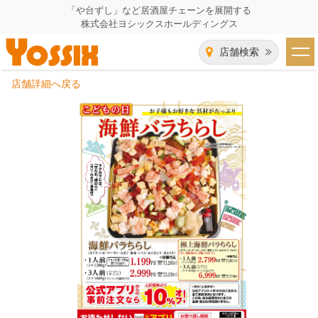
「や台ずし」など居酒屋チェーンを展開する
株式会社ヨシックスホールディングス
店舗検索
店舗詳細へ戻る
HOME
企業情報
企業情報トップ
事業一覧
代表者あいさつ
飲食事業紹介
グループ会社
飲食事業紹介トップ
IR（株主・投資家）情報
会社概要
や台ずし
IR情報トップ
採用情報
沿革
ニパチ
会長メッセージ