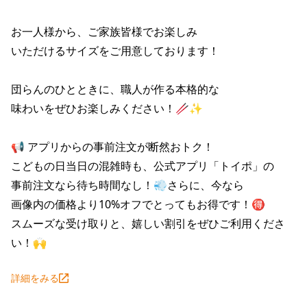
株主総会関連資料
FAQ
その他IR資料
お一人様から、ご家族皆様でお楽しみ

IRお問い合わせ
いただけるサイズをご用意しております！

適時開示資料
団らんのひとときに、職人が作る本格的な

味わいをぜひお楽しみください！🥢✨

📢 アプリからの事前注文が断然おトク！

こどもの日当日の混雑時も、公式アプリ「トイポ」の

事前注文なら待ち時間なし！💨さらに、今なら

画像内の価格より10%オフでとってもお得です！🉐

スムーズな受け取りと、嬉しい割引をぜひご利用くださ
い！🙌
詳細をみる