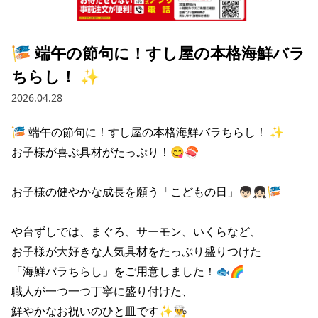
採用情報トップ
店舗物件・店舗施工管理業者の募集
経営陣
これや
今後の取り組み
正社員
組織図
お問い合わせ
🎏 端午の節句に！すし屋の本格海鮮バラ
焼とりてっぱん
コーポレートガバナンス
パート・アルバイト
ちらし！ ✨
所在地
お問い合わせトップ
このサイトについて
ひとくち餃子の頂
財務情報
2026.04.28
IRお問い合わせ
玉鋼
業績推移
プライバシーポリシー
株式情報
🎏 端午の節句に！すし屋の本格海鮮バラちらし！ ✨

ご意見・アンケート（ご来店の方）
お子様が喜ぶ具材がたっぷり！😋🍣

財政状況
せんと
IRライブラリ
リンク集
や台や
お子様の健やかな成長を願う「こどもの日」👦🏻👧🏻🎏

IRライブラリトップ
IRカレンダー
サイトマップ
決算短信
海老どて食堂
株価情報
や台ずしでは、まぐろ、サーモン、いくらなど、

決算説明資料
お子様が大好きな人気具材をたっぷり盛りつけた

華花
株主優待
有価証券報告書等法定開示資料
「海鮮バラちらし」をご用意しました！🐟🌈

職人が一つ一つ丁寧に盛り付けた、

電子公告
株主通信
鮮やかなお祝いのひと皿です✨👨‍🍳
