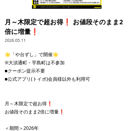
採用情報トップ
店舗物件・店舗施工管理業者の募集
経営陣
これや
今後の取り組み
正社員
組織図
お問い合わせ
月～木限定で超お得❗️ お値段そのまま2
焼とりてっぱん
コーポレートガバナンス
パート・アルバイト
倍に増量❗️
所在地
お問い合わせトップ
このサイトについて
ひとくち餃子の頂
財務情報
2026.05.11
IRお問い合わせ
玉鋼
業績推移
プライバシーポリシー
株式情報
🌟「や台ずし」で開催🌟

ご意見・アンケート（ご来店の方）
※大須通町・芋島町は不参加

財政状況
せんと
IRライブラリ
リンク集
■クーポン提示不要

や台や
■公式アプリ(トイポ)会員様以外も利用可

IRライブラリトップ
IRカレンダー
サイトマップ
決算短信
海老どて食堂
株価情報
決算説明資料
月～木限定で超お得❗️

華花
株主優待
有価証券報告書等法定開示資料
お値段そのまま2倍に増量❗️

電子公告
株主通信
＜期間＞2026年
