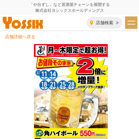
「や台ずし」など居酒屋チェーンを展開する
株式会社ヨシックスホールディングス
店舗検索
店舗詳細へ戻る
HOME
企業情報
企業情報トップ
事業一覧
代表者あいさつ
飲食事業紹介
グループ会社
飲食事業紹介トップ
IR（株主・投資家）情報
会社概要
や台ずし
IR情報トップ
採用情報
沿革
ニパチ
会長メッセージ