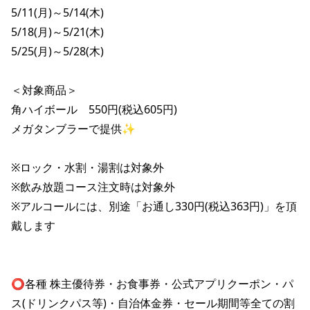
株主総会関連資料
FAQ
5/11(月)～5/14(木)

その他IR資料
5/18(月)～5/21(木)

IRお問い合わせ
5/25(月)～5/28(木)

適時開示資料
＜対象商品＞

角ハイボール　550円(税込605円)

メガタンブラーで提供✨

※ロック・水割・湯割は対象外

※飲み放題コース注文時は対象外

※アルコールには、別途「お通し330円(税込363円)」を頂
戴します

⭕️各種 株主優待券・お食事券・公式アプリクーポン・パ
ス(ドリンクパス等)・自治体金券・セール期間等全ての割