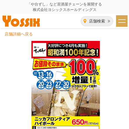
「や台ずし」など居酒屋チェーンを展開する
株式会社ヨシックスホールディングス
店舗検索
店舗詳細へ戻る
HOME
企業情報
企業情報トップ
事業一覧
代表者あいさつ
飲食事業紹介
グループ会社
飲食事業紹介トップ
IR（株主・投資家）情報
会社概要
や台ずし
IR情報トップ
採用情報
沿革
ニパチ
会長メッセージ