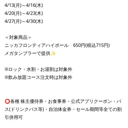
株主総会関連資料
FAQ
4/13(月)～4/16(木)

その他IR資料
4/20(月)～4/23(木)

IRお問い合わせ
4/27(月)～4/30(木)

適時開示資料
＜対象商品＞

ニッカフロンティアハイボール　650円(税込715円)

メガタンブラーで提供✨

※ロック・水割・お湯割は対象外

※飲み放題コース注文時は対象外

⭕️各種 株主優待券・お食事券・公式アプリクーポン・パ
ス(ドリンクパス等)・自治体金券・セール期間等全ての割
引併用可
