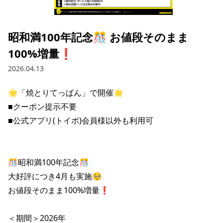
採用情報トップ
店舗物件・店舗施工管理業者の募集
経営陣
これや
今後の取り組み
正社員
組織図
お問い合わせ
昭和満100年記念🎊 お値段そのまま
焼とりてっぱん
コーポレートガバナンス
パート・アルバイト
100%増量❗️
所在地
お問い合わせトップ
このサイトについて
ひとくち餃子の頂
財務情報
2026.04.13
IRお問い合わせ
玉鋼
業績推移
プライバシーポリシー
株式情報
🌟「焼とりてっぱん」で開催🌟

ご意見・アンケート（ご来店の方）
■クーポン提示不要

財政状況
せんと
IRライブラリ
リンク集
■公式アプリ(トイポ)会員様以外も利用可

や台や
IRライブラリトップ
IRカレンダー
サイトマップ
決算短信
海老どて食堂
株価情報
🎊昭和満100年記念🎊

決算説明資料
大好評につき4月も実施🥺

華花
株主優待
有価証券報告書等法定開示資料
お値段そのまま100%増量❗️

電子公告
株主通信
＜期間＞2026年
