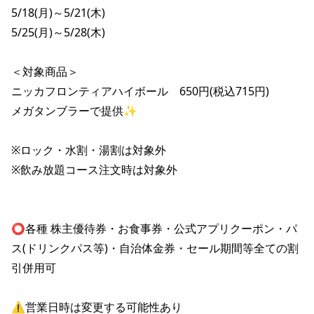
株主総会関連資料
FAQ
5/18(月)～5/21(木)

その他IR資料
5/25(月)～5/28(木)

IRお問い合わせ
適時開示資料
＜対象商品＞

ニッカフロンティアハイボール　650円(税込715円)

メガタンブラーで提供✨

※ロック・水割・湯割は対象外

※飲み放題コース注文時は対象外

⭕️各種 株主優待券・お食事券・公式アプリクーポン・パ
ス(ドリンクパス等)・自治体金券・セール期間等全ての割
引併用可

⚠️営業日時は変更する可能性あり