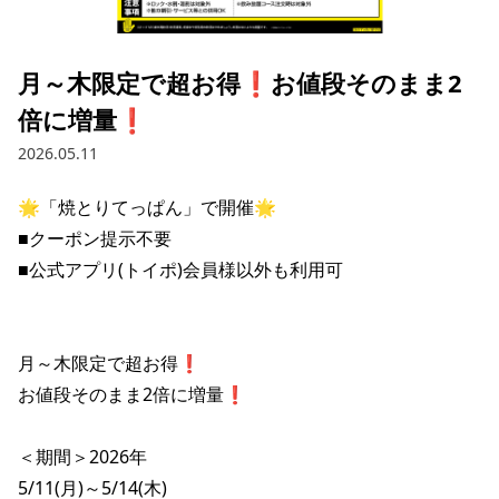
採用情報トップ
店舗物件・店舗施工管理業者の募集
経営陣
これや
今後の取り組み
正社員
組織図
お問い合わせ
月～木限定で超お得❗️お値段そのまま2
焼とりてっぱん
コーポレートガバナンス
パート・アルバイト
倍に増量❗️
所在地
お問い合わせトップ
このサイトについて
ひとくち餃子の頂
財務情報
2026.05.11
IRお問い合わせ
玉鋼
業績推移
プライバシーポリシー
株式情報
🌟「焼とりてっぱん」で開催🌟

ご意見・アンケート（ご来店の方）
■クーポン提示不要

財政状況
せんと
IRライブラリ
リンク集
■公式アプリ(トイポ)会員様以外も利用可

や台や
IRライブラリトップ
IRカレンダー
サイトマップ
決算短信
海老どて食堂
株価情報
月～木限定で超お得❗️

決算説明資料
お値段そのまま2倍に増量❗️

華花
株主優待
有価証券報告書等法定開示資料
＜期間＞2026年

電子公告
株主通信
5/11(月)～5/14(木)
