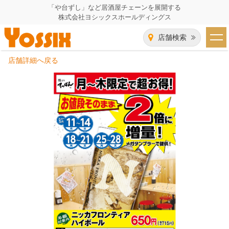
「や台ずし」など居酒屋チェーンを展開する
株式会社ヨシックスホールディングス
店舗検索
店舗詳細へ戻る
HOME
企業情報
企業情報トップ
事業一覧
代表者あいさつ
飲食事業紹介
グループ会社
飲食事業紹介トップ
IR（株主・投資家）情報
会社概要
や台ずし
IR情報トップ
採用情報
沿革
ニパチ
会長メッセージ