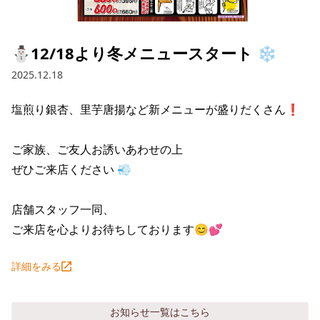
採用情報トップ
店舗物件・店舗施工管理業者の募集
経営陣
これや
今後の取り組み
正社員
組織図
お問い合わせ
⛄12/18より冬メニュースタート ❄️
焼とりてっぱん
コーポレートガバナンス
パート・アルバイト
2025.12.18
所在地
お問い合わせトップ
このサイトについて
ひとくち餃子の頂
財務情報
塩煎り銀杏、里芋唐揚など新メニューが盛りだくさん❗

IRお問い合わせ
玉鋼
業績推移
プライバシーポリシー
株式情報
ご家族、ご友人お誘いあわせの上

ご意見・アンケート（ご来店の方）
財政状況
せんと
IRライブラリ
リンク集
ぜひご来店ください 💨

や台や
IRライブラリトップ
IRカレンダー
サイトマップ
店舗スタッフ一同、

決算短信
海老どて食堂
ご来店を心よりお待ちしております😊💕
株価情報
決算説明資料
華花
株主優待
詳細をみる
有価証券報告書等法定開示資料
電子公告
株主通信
お知らせ
一覧はこちら