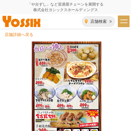
「や台ずし」など居酒屋チェーンを展開する
株式会社ヨシックスホールディングス
店舗検索
店舗詳細へ戻る
HOME
企業情報
企業情報トップ
事業一覧
代表者あいさつ
飲食事業紹介
グループ会社
飲食事業紹介トップ
IR（株主・投資家）情報
会社概要
や台ずし
IR情報トップ
採用情報
沿革
ニパチ
会長メッセージ