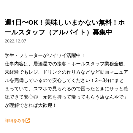
採用情報トップ
店舗物件・店舗施工管理業者の募集
経営陣
これや
今後の取り組み
正社員
組織図
お問い合わせ
週1日〜OK！美味しいまかない無料！ホ
焼とりてっぱん
コーポレートガバナンス
パート・アルバイト
ールスタッフ（アルバイト）募集中
所在地
お問い合わせトップ
このサイトについて
ひとくち餃子の頂
財務情報
2022.12.07
IRお問い合わせ
玉鋼
業績推移
プライバシーポリシー
株式情報
学生・フリーターがワイワイ活躍中！

ご意見・アンケート（ご来店の方）
仕事内容は、居酒屋での接客・ホールスタッフ業務全般。
財政状況
せんと
IRライブラリ
リンク集
未経験でもレジ、ドリンクの作り方などなど動画マニュア
や台や
ルを完備しているので安心してください！2～3分にまと
IRライブラリトップ
IRカレンダー
サイトマップ
まっていて、スマホで見られるので困ったときにサッと確
決算短信
海老どて食堂
株価情報
認できて安心◎「元気を持って帰ってもらう店なんやで」
決算説明資料
が理解できれば大歓迎！
華花
株主優待
有価証券報告書等法定開示資料
詳細をみる
電子公告
株主通信