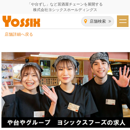
「や台ずし」など居酒屋チェーンを展開する
株式会社ヨシックスホールディングス
店舗検索
店舗詳細へ戻る
HOME
企業情報
企業情報トップ
事業一覧
代表者あいさつ
飲食事業紹介
グループ会社
飲食事業紹介トップ
IR（株主・投資家）情報
会社概要
や台ずし
IR情報トップ
採用情報
沿革
ニパチ
会長メッセージ