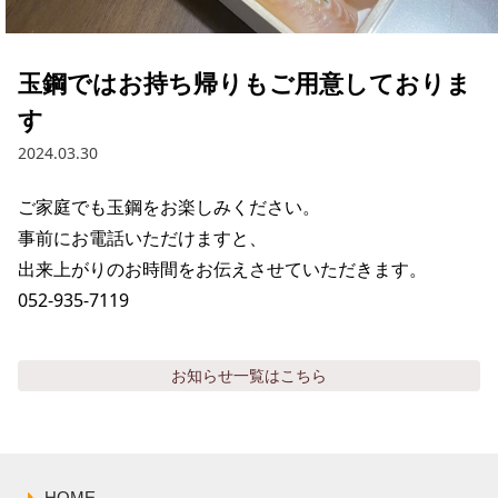
採用情報トップ
店舗物件・店舗施工管理業者の募集
経営陣
これや
今後の取り組み
正社員
組織図
お問い合わせ
玉鋼ではお持ち帰りもご用意しておりま
焼とりてっぱん
コーポレートガバナンス
パート・アルバイト
す
所在地
お問い合わせトップ
このサイトについて
ひとくち餃子の頂
財務情報
2024.03.30
IRお問い合わせ
玉鋼
業績推移
プライバシーポリシー
株式情報
ご家庭でも玉鋼をお楽しみください。

ご意見・アンケート（ご来店の方）
事前にお電話いただけますと、

財政状況
せんと
IRライブラリ
リンク集
出来上がりのお時間をお伝えさせていただきます。

や台や
052-935-7119
IRライブラリトップ
IRカレンダー
サイトマップ
決算短信
海老どて食堂
株価情報
お知らせ
一覧はこちら
決算説明資料
華花
株主優待
有価証券報告書等法定開示資料
電子公告
株主通信