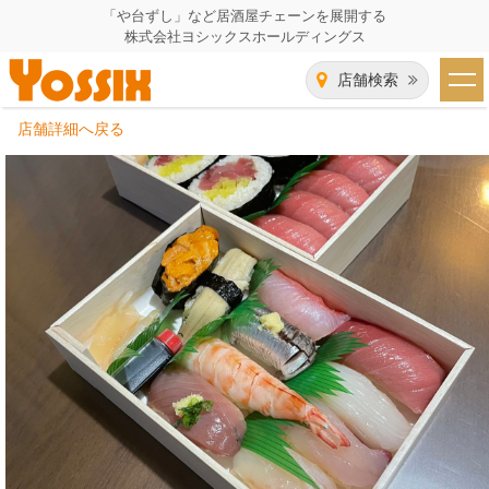
「や台ずし」など居酒屋チェーンを展開する
株式会社ヨシックスホールディングス
店舗検索
店舗詳細へ戻る
HOME
企業情報
企業情報トップ
事業一覧
代表者あいさつ
飲食事業紹介
グループ会社
飲食事業紹介トップ
IR（株主・投資家）情報
会社概要
や台ずし
IR情報トップ
採用情報
沿革
ニパチ
会長メッセージ