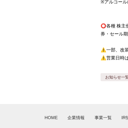
※アルコールに
⭕️各種 株
券・セール期
⚠️一部、改
⚠️営業日時
お知らせ
一
HOME
企業情報
事業一覧
IR