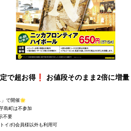
定で超お得❗️ お値段そのまま2倍に増量
」で開催🌟

芋島町は不参加

示不要

(トイポ)会員様以外も利用可
