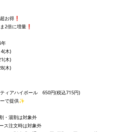
お得❗️

2倍に増量❗️

年

4(木)

1(木)

8(木)

ィアハイボール　650円(税込715円)

ーで提供✨

割・湯割は対象外

ース注文時は対象外
