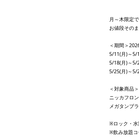
月～木限定で超
お値段そのまま
＜期間＞2026
5/11(月)～5/1
5/18(月)～5/2
5/25(月)～5/2
＜対象商品＞

ニッカフロンテ
メガタンブラ
※ロック・水
※飲み放題コ