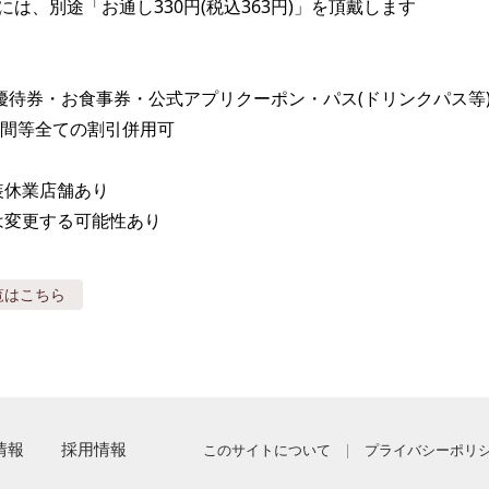
は、別途「お通し330円(税込363円)」を頂戴します

主優待券・お食事券・公式アプリクーポン・パス(ドリンクパス等
間等全ての割引併用可

装休業店舗あり

は変更する可能性あり
覧はこちら
情報
採用情報
このサイトについて
プライバシーポリ