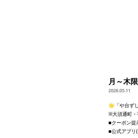
月～木限
2026.05.11
🌟「や台ずし
※大須通町・
■クーポン提
■公式アプリ