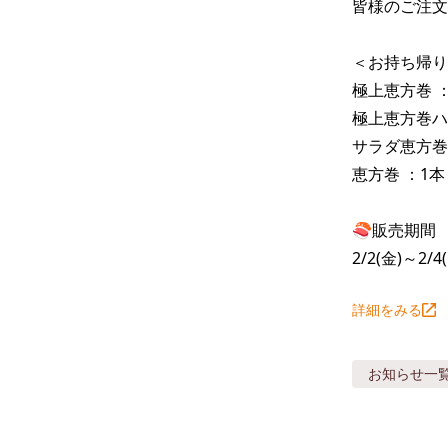
皆様のご注文
＜お持ち帰り
極上恵方巻 ：
極上恵方巻ハー
サラダ恵方巻 
恵方巻 ：1本
🍣販売期間

2/2(金)～2/4
詳細をみる
お知らせ
一