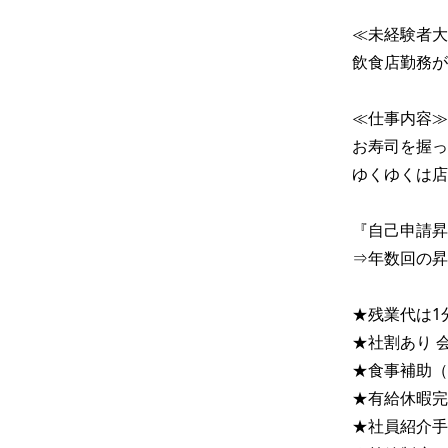
≪未経験者大
飲食店勤務が
≪仕事内容≫

お寿司を握っ
ゆくゆくは店
『自己申請昇
⇒年数回の昇
★残業代は1分
★社割あり 会
★食事補助（
★有給休暇完
★社員紹介手