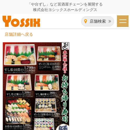
「や台ずし」など居酒屋チェーンを展開する
株式会社ヨシックスホールディングス
店舗検索
店舗詳細へ戻る
HOME
企業情報
企業情報トップ
事業一覧
代表者あいさつ
飲食事業紹介
グループ会社
飲食事業紹介トップ
IR（株主・投資家）情報
会社概要
や台ずし
IR情報トップ
採用情報
沿革
ニパチ
会長メッセージ