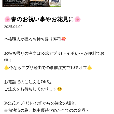
採用情報トップ
店舗物件・店舗施工管理業者の募集
経営陣
これや
今後の取り組み
正社員
組織図
お問い合わせ
🌸春のお祝い事やお花見に🌸
焼とりてっぱん
コーポレートガバナンス
パート・アルバイト
2025.04.02
所在地
お問い合わせトップ
このサイトについて
ひとくち餃子の頂
財務情報
本格職人が握るお持ち帰り寿司🍣

IRお問い合わせ
玉鋼
業績推移
プライバシーポリシー
株式情報
お持ち帰りの注文は公式アプリ(トイポ)からが便利でお
ご意見・アンケート（ご来店の方）
財政状況
せんと
IRライブラリ
リンク集
得！

🌟今ならアプリ経由での事前注文で10％オフ🌟

や台や
IRライブラリトップ
IRカレンダー
サイトマップ
決算短信
海老どて食堂
お電話でのご注文もOK📞

株価情報
決算説明資料
ご注文をお待ちしております😊

華花
株主優待
有価証券報告書等法定開示資料
※公式アプリ(トイポ)からの注文の場合、

電子公告
株主通信
事前決済の為、株主優待含めた全てのの金券・
