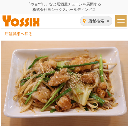
「や台ずし」など居酒屋チェーンを展開する
株式会社ヨシックスホールディングス
店舗検索
店舗詳細へ戻る
HOME
企業情報
企業情報トップ
事業一覧
代表者あいさつ
飲食事業紹介
グループ会社
飲食事業紹介トップ
IR（株主・投資家）情報
会社概要
や台ずし
IR情報トップ
採用情報
沿革
ニパチ
会長メッセージ