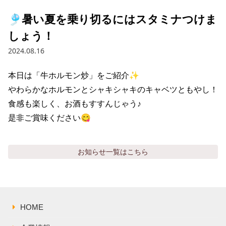
採用情報トップ
店舗物件・店舗施工管理業者の募集
経営陣
🎐暑い夏を乗り切るにはスタミナつけま
これや
今後の取り組み
正社員
組織図
しょう！
お問い合わせ
焼とりてっぱん
コーポレートガバナンス
パート・アルバイト
2024.08.16
所在地
お問い合わせトップ
このサイトについて
ひとくち餃子の頂
財務情報
本日は「牛ホルモン炒」をご紹介✨ 

IRお問い合わせ
玉鋼
やわらかなホルモンとシャキシャキのキャベツともやし！ 

業績推移
プライバシーポリシー
株式情報
食感も楽しく、お酒もすすんじゃう♪ 

ご意見・アンケート（ご来店の方）
財政状況
せんと
IRライブラリ
是非ご賞味ください😋
リンク集
や台や
IRライブラリトップ
IRカレンダー
サイトマップ
お知らせ
一覧はこちら
決算短信
海老どて食堂
株価情報
決算説明資料
華花
株主優待
有価証券報告書等法定開示資料
HOME
電子公告
株主通信