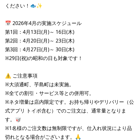
株主総会関連資料
FAQ
ください！🐟✨

その他IR資料
IRお問い合わせ
📅 2026年4月の実施スケジュール

適時開示資料
第1回：4月13日(月)～ 16日(木) 

第2回：4月20日(月)～ 23日(木) 

第3回：4月27日(月)～ 30日(木) 

※29日(祝)の昭和の日も対象です！

⚠️ ご注意事項

※大須通町、芋島町は未実施。

※全ての割引・サービス等との併用可。

※ネタ増量は店内限定です。お持ち帰りやデリバリー（公
式アプリ トイポ含む）でのご注文は、通常量となりま
す。🥡

※1名様のご注文数は無制限ですが、仕入れ状況により品
切れとなる場合がございます。🙏