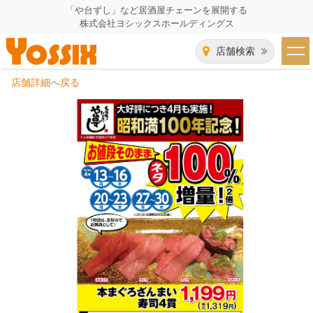
「や台ずし」など居酒屋チェーンを展開する
株式会社ヨシックスホールディングス
店舗検索
店舗詳細へ戻る
HOME
企業情報
企業情報トップ
事業一覧
代表者あいさつ
飲食事業紹介
グループ会社
飲食事業紹介トップ
IR（株主・投資家）情報
会社概要
や台ずし
IR情報トップ
採用情報
沿革
ニパチ
会長メッセージ