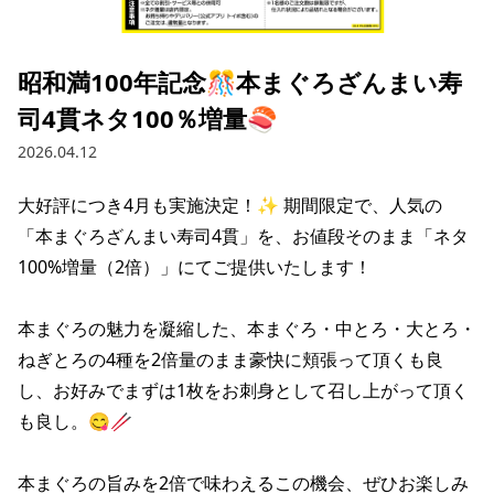
採用情報トップ
店舗物件・店舗施工管理業者の募集
経営陣
これや
今後の取り組み
正社員
組織図
お問い合わせ
昭和満100年記念🎊本まぐろざんまい寿
焼とりてっぱん
コーポレートガバナンス
パート・アルバイト
司4貫ネタ100％増量🍣
所在地
お問い合わせトップ
このサイトについて
ひとくち餃子の頂
財務情報
2026.04.12
IRお問い合わせ
玉鋼
業績推移
プライバシーポリシー
株式情報
大好評につき4月も実施決定！✨ 期間限定で、人気の
ご意見・アンケート（ご来店の方）
「本まぐろざんまい寿司4貫」を、お値段そのまま「ネタ
財政状況
せんと
IRライブラリ
リンク集
100%増量（2倍）」にてご提供いたします！

や台や
IRライブラリトップ
IRカレンダー
サイトマップ
本まぐろの魅力を凝縮した、本まぐろ・中とろ・大とろ・
決算短信
海老どて食堂
株価情報
ねぎとろの4種を2倍量のまま豪快に頬張って頂くも良
決算説明資料
し、お好みでまずは1枚をお刺身として召し上がって頂く
華花
株主優待
有価証券報告書等法定開示資料
も良し。😋🥢

電子公告
株主通信
本まぐろの旨みを2倍で味わえるこの機会、ぜひお楽しみ