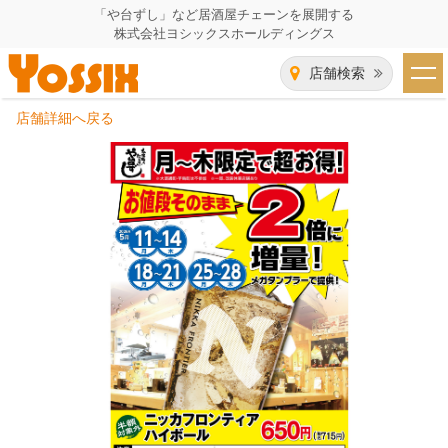
「や台ずし」など居酒屋チェーンを展開する
株式会社ヨシックスホールディングス
店舗検索
店舗詳細へ戻る
HOME
企業情報
企業情報トップ
事業一覧
代表者あいさつ
飲食事業紹介
グループ会社
飲食事業紹介トップ
IR（株主・投資家）情報
会社概要
や台ずし
IR情報トップ
採用情報
沿革
ニパチ
会長メッセージ