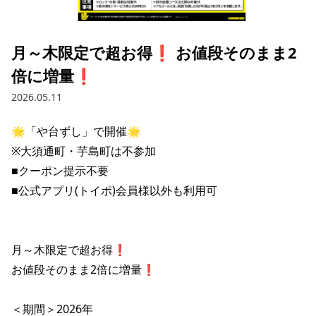
採用情報トップ
店舗物件・店舗施工管理業者の募集
経営陣
これや
今後の取り組み
正社員
組織図
お問い合わせ
月～木限定で超お得❗️ お値段そのまま2
焼とりてっぱん
コーポレートガバナンス
パート・アルバイト
倍に増量❗️
所在地
お問い合わせトップ
このサイトについて
ひとくち餃子の頂
財務情報
2026.05.11
IRお問い合わせ
玉鋼
業績推移
プライバシーポリシー
株式情報
🌟「や台ずし」で開催🌟

ご意見・アンケート（ご来店の方）
※大須通町・芋島町は不参加

財政状況
せんと
IRライブラリ
リンク集
■クーポン提示不要

や台や
■公式アプリ(トイポ)会員様以外も利用可

IRライブラリトップ
IRカレンダー
サイトマップ
決算短信
海老どて食堂
株価情報
決算説明資料
月～木限定で超お得❗️

華花
株主優待
有価証券報告書等法定開示資料
お値段そのまま2倍に増量❗️

電子公告
株主通信
＜期間＞2026年
