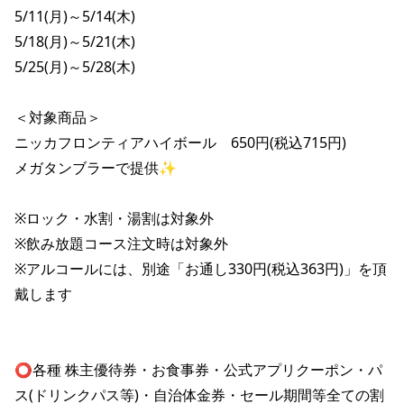
株主総会関連資料
FAQ
5/11(月)～5/14(木)

その他IR資料
5/18(月)～5/21(木)

IRお問い合わせ
5/25(月)～5/28(木)

適時開示資料
＜対象商品＞

ニッカフロンティアハイボール　650円(税込715円)

メガタンブラーで提供✨

※ロック・水割・湯割は対象外

※飲み放題コース注文時は対象外

※アルコールには、別途「お通し330円(税込363円)」を頂
戴します

⭕️各種 株主優待券・お食事券・公式アプリクーポン・パ
ス(ドリンクパス等)・自治体金券・セール期間等全ての割