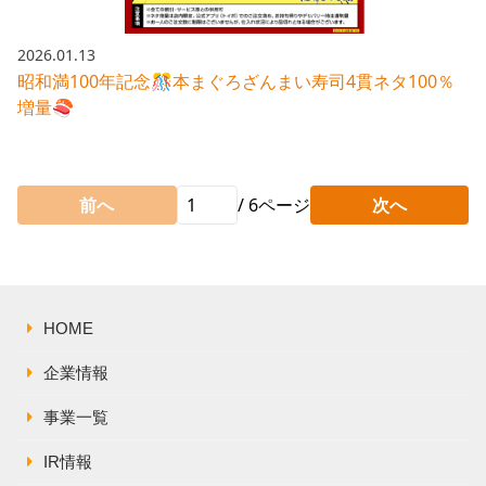
2026.01.13
昭和満100年記念🎊本まぐろざんまい寿司4貫ネタ100％
増量🍣
前へ
/
6
ページ
次へ
HOME
企業情報
事業一覧
IR情報