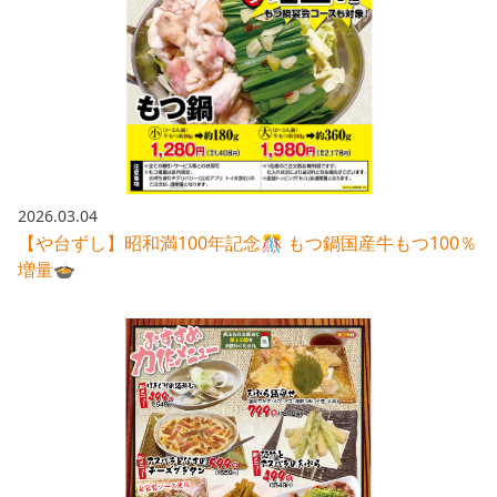
2026.03.04
【や台ずし】昭和満100年記念🎊 もつ鍋国産牛もつ100％
増量🍲