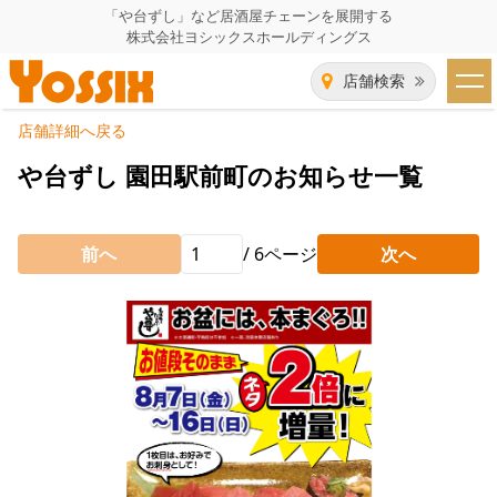
「や台ずし」など居酒屋チェーンを展開する
株式会社ヨシックスホールディングス
店舗検索
店舗詳細へ戻る
HOME
や台ずし 園田駅前町のお知らせ一覧
企業情報
前へ
/
6
ページ
次へ
企業情報トップ
事業一覧
代表者あいさつ
飲食事業紹介
グループ会社
飲食事業紹介トップ
IR（株主・投資家）情報
会社概要
や台ずし
IR情報トップ
採用情報
沿革
ニパチ
会長メッセージ