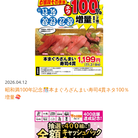
2026.04.12
昭和満100年記念🎊本まぐろざんまい寿司4貫ネタ100％
増量🍣