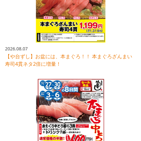
採用情報トップ
店舗物件・店舗施工管理業者の募集
経営陣
これや
今後の取り組み
正社員
組織図
お問い合わせ
焼とりてっぱん
コーポレートガバナンス
パート・アルバイト
所在地
お問い合わせトップ
このサイトについて
ひとくち餃子の頂
財務情報
2026.08.07
IRお問い合わせ
玉鋼
【や台ずし】お盆には、本まぐろ！！ 本まぐろざんまい
業績推移
プライバシーポリシー
株式情報
寿司4貫ネタ2倍に増量！
ご意見・アンケート（ご来店の方）
財政状況
せんと
IRライブラリ
リンク集
や台や
IRライブラリトップ
IRカレンダー
サイトマップ
決算短信
海老どて食堂
株価情報
決算説明資料
華花
株主優待
有価証券報告書等法定開示資料
電子公告
株主通信