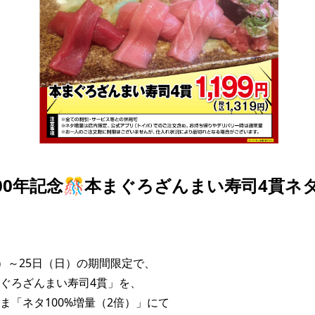
00年記念🎊本まぐろざんまい寿司4貫ネタ
火）～25日（日）の期間限定で、

ぐろざんまい寿司4貫」を、

ま「ネタ100%増量（2倍）」にて
