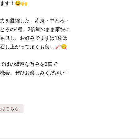
す！😆🙌

力を凝縮した、赤身・中とろ・

とろの4種、2倍量のまま豪快に

も良し、お好みでまずは1枚は

召し上がって頂くも良し🥢😋

ではの濃厚な旨みを2倍で

機会、ぜひお楽しみください！
覧はこちら