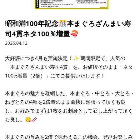
採用情報トップ
店舗物件・店舗施工管理業者の募集
経営陣
これや
今後の取り組み
正社員
組織図
お問い合わせ
昭和満100年記念🎊本まぐろざんまい寿
焼とりてっぱん
コーポレートガバナンス
パート・アルバイト
司4貫ネタ100％増量🍣
所在地
お問い合わせトップ
このサイトについて
ひとくち餃子の頂
財務情報
2026.04.12
IRお問い合わせ
玉鋼
業績推移
プライバシーポリシー
株式情報
大好評につき4月も実施決定！✨ 期間限定で、人気の
ご意見・アンケート（ご来店の方）
「本まぐろざんまい寿司4貫」を、お値段そのまま「ネタ
財政状況
せんと
IRライブラリ
リンク集
100%増量（2倍）」にてご提供いたします！

や台や
IRライブラリトップ
IRカレンダー
サイトマップ
本まぐろの魅力を凝縮した、本まぐろ・中とろ・大とろ・
決算短信
海老どて食堂
株価情報
ねぎとろの4種を2倍量のまま豪快に頬張って頂くも良
決算説明資料
し、お好みでまずは1枚をお刺身として召し上がって頂く
華花
株主優待
有価証券報告書等法定開示資料
も良し。😋🥢

電子公告
株主通信
本まぐろの旨みを2倍で味わえるこの機会、ぜひお楽しみ