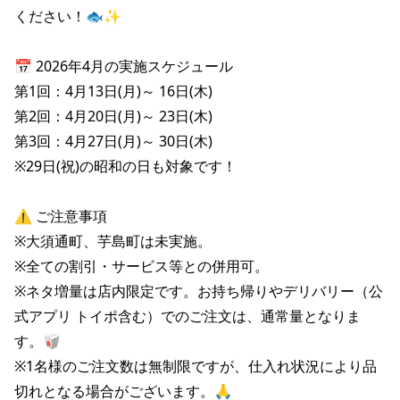
株主総会関連資料
FAQ
ください！🐟✨

その他IR資料
IRお問い合わせ
📅 2026年4月の実施スケジュール

適時開示資料
第1回：4月13日(月)～ 16日(木) 

第2回：4月20日(月)～ 23日(木) 

第3回：4月27日(月)～ 30日(木) 

※29日(祝)の昭和の日も対象です！

⚠️ ご注意事項

※大須通町、芋島町は未実施。

※全ての割引・サービス等との併用可。

※ネタ増量は店内限定です。お持ち帰りやデリバリー（公
式アプリ トイポ含む）でのご注文は、通常量となりま
す。🥡

※1名様のご注文数は無制限ですが、仕入れ状況により品
切れとなる場合がございます。🙏