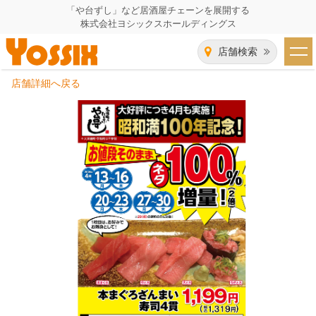
「や台ずし」など居酒屋チェーンを展開する
株式会社ヨシックスホールディングス
店舗検索
店舗詳細へ戻る
HOME
企業情報
企業情報トップ
事業一覧
代表者あいさつ
飲食事業紹介
グループ会社
飲食事業紹介トップ
IR（株主・投資家）情報
会社概要
や台ずし
IR情報トップ
採用情報
沿革
ニパチ
会長メッセージ