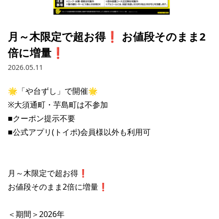
採用情報トップ
店舗物件・店舗施工管理業者の募集
経営陣
これや
今後の取り組み
正社員
組織図
お問い合わせ
月～木限定で超お得❗️ お値段そのまま2
焼とりてっぱん
コーポレートガバナンス
パート・アルバイト
倍に増量❗️
所在地
お問い合わせトップ
このサイトについて
ひとくち餃子の頂
財務情報
2026.05.11
IRお問い合わせ
玉鋼
業績推移
プライバシーポリシー
株式情報
🌟「や台ずし」で開催🌟

ご意見・アンケート（ご来店の方）
※大須通町・芋島町は不参加

財政状況
せんと
IRライブラリ
リンク集
■クーポン提示不要

や台や
■公式アプリ(トイポ)会員様以外も利用可

IRライブラリトップ
IRカレンダー
サイトマップ
決算短信
海老どて食堂
株価情報
決算説明資料
月～木限定で超お得❗️

華花
株主優待
有価証券報告書等法定開示資料
お値段そのまま2倍に増量❗️

電子公告
株主通信
＜期間＞2026年
