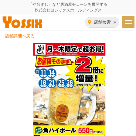
「や台ずし」など居酒屋チェーンを展開する
株式会社ヨシックスホールディングス
店舗検索
店舗詳細へ戻る
HOME
企業情報
企業情報トップ
事業一覧
代表者あいさつ
飲食事業紹介
グループ会社
飲食事業紹介トップ
IR（株主・投資家）情報
会社概要
や台ずし
IR情報トップ
採用情報
沿革
ニパチ
会長メッセージ