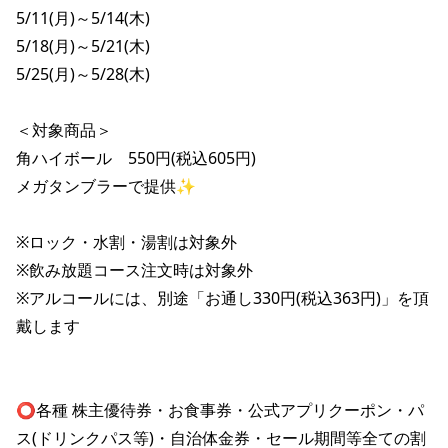
株主総会関連資料
FAQ
5/11(月)～5/14(木)

その他IR資料
5/18(月)～5/21(木)

IRお問い合わせ
5/25(月)～5/28(木)

適時開示資料
＜対象商品＞

角ハイボール　550円(税込605円)

メガタンブラーで提供✨

※ロック・水割・湯割は対象外

※飲み放題コース注文時は対象外

※アルコールには、別途「お通し330円(税込363円)」を頂
戴します

⭕️各種 株主優待券・お食事券・公式アプリクーポン・パ
ス(ドリンクパス等)・自治体金券・セール期間等全ての割