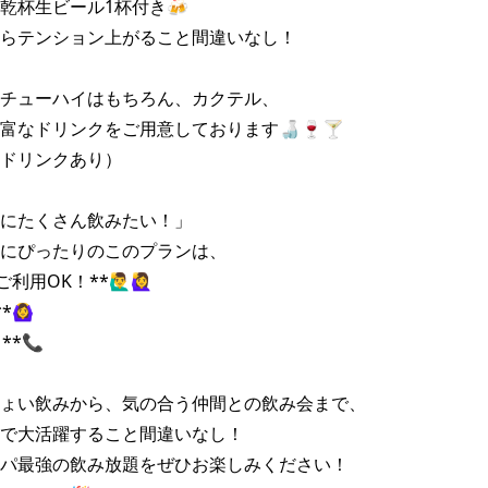
乾杯生ビール1杯付き🍻

らテンション上がること間違いなし！

チューハイはもちろん、カクテル、

富なドリンクをご用意しております🍶🍷🍸

ドリンクあり）

にたくさん飲みたい！」

にぴったりのこのプランは、

OK！**🙋‍♂️🙋‍♀️

‍♀️

*📞

ょい飲みから、気の合う仲間との飲み会まで、

で大活躍すること間違いなし！

パ最強の飲み放題をぜひお楽しみください！
