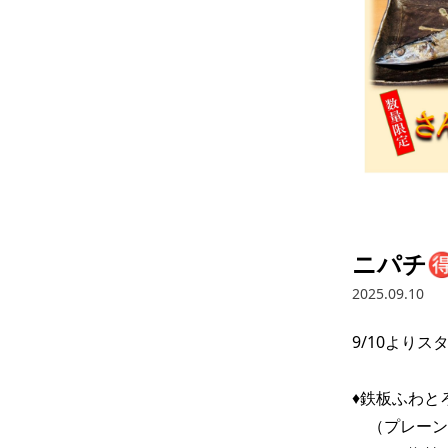
ニパチ🉐
2025.09.10
9/10よりス
♦️鉄板ふわと
　（プレーン