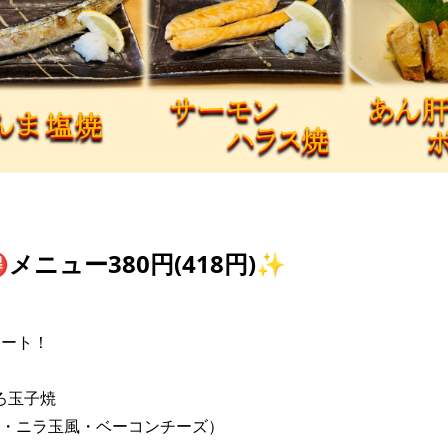
️メニュー380円(418円)✨
タート！

ろ玉子焼

・ニラ玉風・ベーコンチーズ）
