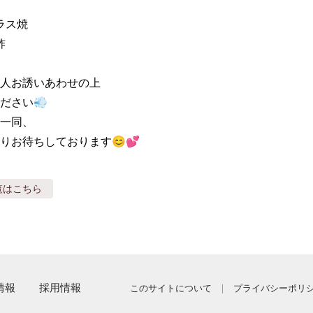
ラス焼



人お誘いあわせの上

さい💨

一同、

りお待ちしております😊💕
覧はこちら
情報
採用情報
このサイトについて
プライバシーポリ