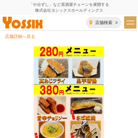
「や台ずし」など居酒屋チェーンを展開する
株式会社ヨシックスホールディングス
店舗検索
店舗詳細へ戻る
HOME
企業情報
企業情報トップ
事業一覧
代表者あいさつ
飲食事業紹介
グループ会社
飲食事業紹介トップ
IR（株主・投資家）情報
会社概要
や台ずし
IR情報トップ
採用情報
沿革
ニパチ
会長メッセージ