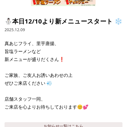
採用情報トップ
店舗物件・店舗施工管理業者の募集
経営陣
これや
今後の取り組み
正社員
組織図
お問い合わせ
⛄本日12/10より新メニュースタート ❄️
焼とりてっぱん
コーポレートガバナンス
パート・アルバイト
2025.12.09
所在地
お問い合わせトップ
このサイトについて
ひとくち餃子の頂
財務情報
真あじフライ、里芋唐揚、

IRお問い合わせ
玉鋼
業績推移
プライバシーポリシー
旨塩ラーメンなど

株式情報
新メニューが盛りだくさん❗

ご意見・アンケート（ご来店の方）
財政状況
せんと
IRライブラリ
リンク集
ご家族、ご友人お誘いあわせの上

や台や
IRライブラリトップ
IRカレンダー
サイトマップ
ぜひご来店ください 💨

決算短信
海老どて食堂
株価情報
決算説明資料
店舗スタッフ一同、

華花
株主優待
ご来店を心よりお待ちしております😊💕
有価証券報告書等法定開示資料
電子公告
株主通信
お知らせ
一覧はこちら