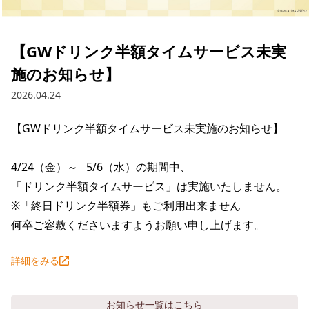
採用情報トップ
店舗物件・店舗施工管理業者の募集
経営陣
これや
今後の取り組み
正社員
組織図
お問い合わせ
【GWドリンク半額タイムサービス未実
焼とりてっぱん
コーポレートガバナンス
パート・アルバイト
施のお知らせ】
所在地
お問い合わせトップ
このサイトについて
ひとくち餃子の頂
財務情報
2026.04.24
IRお問い合わせ
玉鋼
業績推移
プライバシーポリシー
株式情報
【GWドリンク半額タイムサービス未実施のお知らせ】

ご意見・アンケート（ご来店の方）
財政状況
せんと
IRライブラリ
リンク集
4/24（金）～   5/6（水）の期間中、

や台や
「ドリンク半額タイムサービス」は実施いたしません。

IRライブラリトップ
IRカレンダー
サイトマップ
※「終日ドリンク半額券」もご利用出来ません

決算短信
海老どて食堂
株価情報
何卒ご容赦くださいますようお願い申し上げます。
決算説明資料
華花
株主優待
詳細をみる
有価証券報告書等法定開示資料
電子公告
株主通信
お知らせ
一覧はこちら