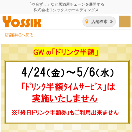
「や台ずし」など居酒屋チェーンを展開する
株式会社ヨシックスホールディングス
店舗検索
店舗詳細へ戻る
HOME
企業情報
企業情報トップ
事業一覧
代表者あいさつ
飲食事業紹介
グループ会社
飲食事業紹介トップ
IR（株主・投資家）情報
会社概要
や台ずし
IR情報トップ
採用情報
沿革
ニパチ
会長メッセージ