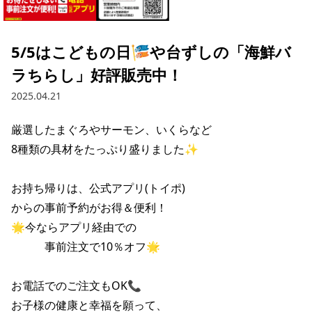
採用情報トップ
店舗物件・店舗施工管理業者の募集
経営陣
これや
今後の取り組み
正社員
組織図
お問い合わせ
5/5はこどもの日🎏や台ずしの「海鮮バ
焼とりてっぱん
コーポレートガバナンス
パート・アルバイト
ラちらし」好評販売中！
所在地
お問い合わせトップ
このサイトについて
ひとくち餃子の頂
財務情報
2025.04.21
IRお問い合わせ
玉鋼
業績推移
プライバシーポリシー
株式情報
厳選したまぐろやサーモン、いくらなど

ご意見・アンケート（ご来店の方）
8種類の具材をたっぷり盛りました✨

財政状況
せんと
IRライブラリ
リンク集
や台や
お持ち帰りは、公式アプリ(トイポ)

IRライブラリトップ
IRカレンダー
サイトマップ
からの事前予約がお得＆便利！

決算短信
海老どて食堂
株価情報
🌟今ならアプリ経由での

決算説明資料
　　　事前注文で10％オフ🌟

華花
株主優待
有価証券報告書等法定開示資料
お電話でのご注文もOK📞

電子公告
株主通信
お子様の健康と幸福を願って、
