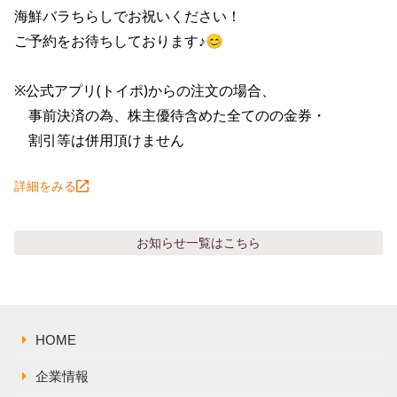
株主総会関連資料
FAQ
海鮮バラちらしでお祝いください！

その他IR資料
ご予約をお待ちしております♪😊

IRお問い合わせ
適時開示資料
※公式アプリ(トイポ)からの注文の場合、

　事前決済の為、株主優待含めた全てのの金券・

　割引等は併用頂けません
詳細をみる
お知らせ
一覧はこちら
HOME
企業情報