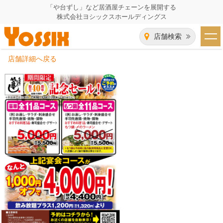
「や台ずし」など居酒屋チェーンを展開する
株式会社ヨシックスホールディングス
店舗検索
店舗詳細へ戻る
HOME
企業情報
企業情報トップ
事業一覧
代表者あいさつ
飲食事業紹介
グループ会社
飲食事業紹介トップ
IR（株主・投資家）情報
会社概要
や台ずし
IR情報トップ
採用情報
沿革
ニパチ
会長メッセージ