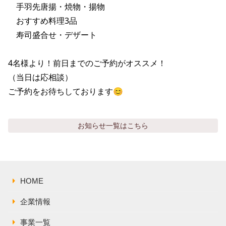
株主総会関連資料
　手羽先唐揚・焼物・揚物

FAQ
　おすすめ料理3品

その他IR資料
IRお問い合わせ
　寿司盛合せ・デザート

適時開示資料
4名様より！前日までのご予約がオススメ！

（当日は応相談）

ご予約をお待ちしております😊
お知らせ
一覧はこちら
HOME
企業情報
事業一覧