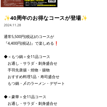
採用情報トップ
店舗物件・店舗施工管理業者の募集
経営陣
これや
今後の取り組み
正社員
組織図
お問い合わせ
✨40周年のお得なコースが登場✨
焼とりてっぱん
コーポレートガバナンス
パート・アルバイト
2024.11.28
所在地
お問い合わせトップ
このサイトについて
ひとくち餃子の頂
財務情報
通常5,500円(税込)のコースが

IRお問い合わせ
玉鋼
業績推移
プライバシーポリシー
『4,400円(税込)』で楽しめる❗️

株式情報
ご意見・アンケート（ご来店の方）
財政状況
せんと
IRライブラリ
リンク集
◆＜もつ鍋＞全11品コース

　お通し・サラダ・刺身盛合せ

や台や
IRライブラリトップ
IRカレンダー
サイトマップ
　手羽先唐揚・焼物・揚物

決算短信
海老どて食堂
　おすすめ料理1品・寿司盛合せ

株価情報
決算説明資料
　もつ鍋・〆のラーメン・デザート

華花
株主優待
有価証券報告書等法定開示資料
◆＜豪華＞全11品コース

電子公告
株主通信
　お通し・サラダ・刺身盛合せ
