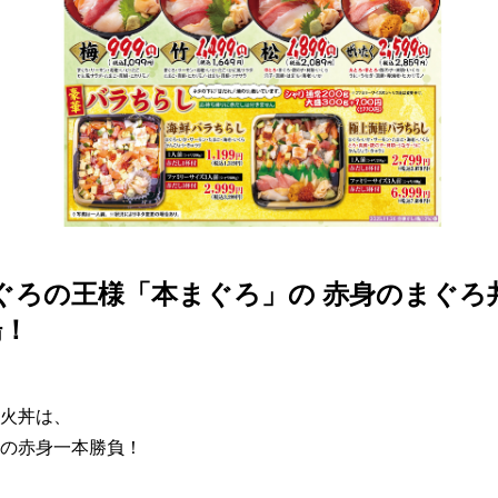
ぐろの王様「本まぐろ」の 赤身のまぐろ
場！
火丼は、

の赤身一本勝負！
