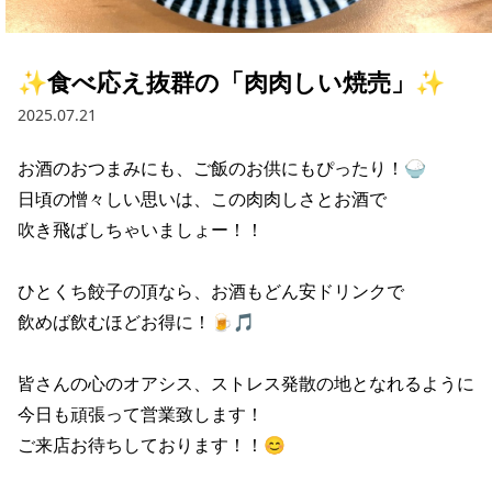
採用情報トップ
店舗物件・店舗施工管理業者の募集
経営陣
これや
今後の取り組み
正社員
組織図
お問い合わせ
✨食べ応え抜群の「肉肉しい焼売」✨
焼とりてっぱん
コーポレートガバナンス
パート・アルバイト
2025.07.21
所在地
お問い合わせトップ
このサイトについて
ひとくち餃子の頂
財務情報
お酒のおつまみにも、ご飯のお供にもぴったり！🍚

IRお問い合わせ
玉鋼
業績推移
プライバシーポリシー
日頃の憎々しい思いは、この肉肉しさとお酒で

株式情報
吹き飛ばしちゃいましょー！！

ご意見・アンケート（ご来店の方）
財政状況
せんと
IRライブラリ
リンク集
ひとくち餃子の頂なら、お酒もどん安ドリンクで

や台や
IRライブラリトップ
IRカレンダー
サイトマップ
飲めば飲むほどお得に！🍺🎵

決算短信
海老どて食堂
株価情報
決算説明資料
皆さんの心のオアシス、ストレス発散の地となれるように

華花
株主優待
今日も頑張って営業致します！

有価証券報告書等法定開示資料
ご来店お待ちしております！！😊
電子公告
株主通信