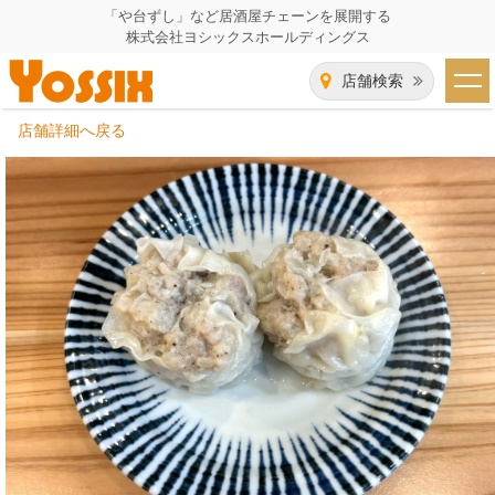
「や台ずし」など居酒屋チェーンを展開する
株式会社ヨシックスホールディングス
店舗検索
店舗詳細へ戻る
HOME
企業情報
企業情報トップ
事業一覧
代表者あいさつ
飲食事業紹介
グループ会社
飲食事業紹介トップ
IR（株主・投資家）情報
会社概要
や台ずし
IR情報トップ
採用情報
沿革
ニパチ
会長メッセージ