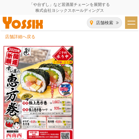
「や台ずし」など居酒屋チェーンを展開する
株式会社ヨシックスホールディングス
店舗検索
店舗詳細へ戻る
HOME
企業情報
企業情報トップ
事業一覧
代表者あいさつ
飲食事業紹介
グループ会社
飲食事業紹介トップ
IR（株主・投資家）情報
会社概要
や台ずし
IR情報トップ
採用情報
沿革
ニパチ
会長メッセージ