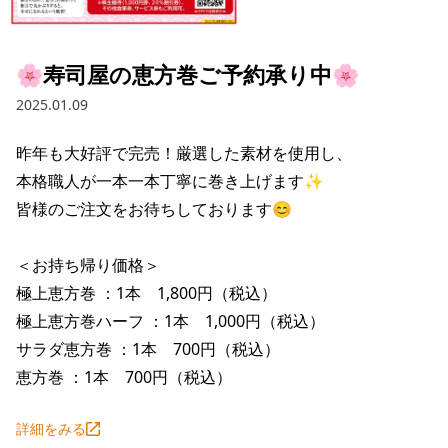
採用情報トップ
店舗物件・店舗施工管理業者の募集
経営陣
これや
今後の取り組み
正社員
組織図
お問い合わせ
🌸寿司屋の恵方巻ご予約承り中🌸
焼とりてっぱん
コーポレートガバナンス
パート・アルバイト
2025.01.09
所在地
お問い合わせトップ
このサイトについて
ひとくち餃子の頂
財務情報
昨年も大好評で完売！厳選した素材を使用し、

IRお問い合わせ
玉鋼
業績推移
プライバシーポリシー
本格職人が一本一本丁寧に巻き上げます✨

株式情報
皆様のご注文をお待ちしております😊

ご意見・アンケート（ご来店の方）
財政状況
せんと
IRライブラリ
リンク集
＜お持ち帰り価格＞

や台や
IRライブラリトップ
IRカレンダー
サイトマップ
極上恵方巻 ：1本　1,800円（税込）

決算短信
海老どて食堂
極上恵方巻ハーフ ：1本　1,000円（税込）

株価情報
決算説明資料
サラダ恵方巻 ：1本　700円（税込）

華花
株主優待
恵方巻 ：1本　700円（税込）
有価証券報告書等法定開示資料
電子公告
株主通信
詳細をみる