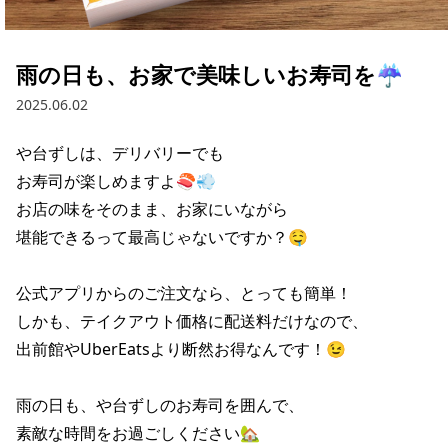
採用情報トップ
店舗物件・店舗施工管理業者の募集
経営陣
これや
今後の取り組み
正社員
組織図
お問い合わせ
雨の日も、お家で美味しいお寿司を☔️
焼とりてっぱん
コーポレートガバナンス
パート・アルバイト
2025.06.02
所在地
お問い合わせトップ
このサイトについて
ひとくち餃子の頂
財務情報
や台ずしは、デリバリーでも

IRお問い合わせ
玉鋼
業績推移
プライバシーポリシー
お寿司が楽しめますよ🍣💨

株式情報
お店の味をそのまま、お家にいながら

ご意見・アンケート（ご来店の方）
財政状況
せんと
IRライブラリ
リンク集
堪能できるって最高じゃないですか？🤤

や台や
IRライブラリトップ
IRカレンダー
サイトマップ
公式アプリからのご注文なら、とっても簡単！

決算短信
海老どて食堂
しかも、テイクアウト価格に配送料だけなので、

株価情報
決算説明資料
出前館やUberEatsより断然お得なんです！😉

華花
株主優待
有価証券報告書等法定開示資料
雨の日も、や台ずしのお寿司を囲んで、

電子公告
株主通信
素敵な時間をお過ごしください🏡
