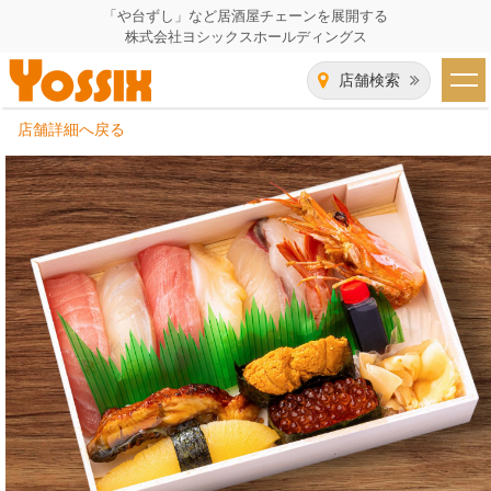
「や台ずし」など居酒屋チェーンを展開する
株式会社ヨシックスホールディングス
店舗検索
店舗詳細へ戻る
HOME
企業情報
企業情報トップ
事業一覧
代表者あいさつ
飲食事業紹介
グループ会社
飲食事業紹介トップ
IR（株主・投資家）情報
会社概要
や台ずし
IR情報トップ
採用情報
沿革
ニパチ
会長メッセージ