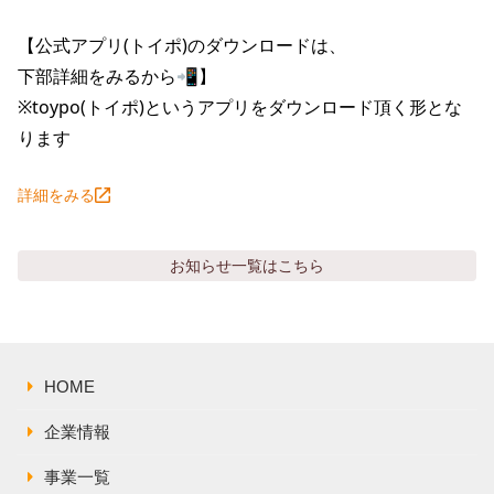
株主総会関連資料
FAQ
【公式アプリ(トイポ)のダウンロードは、

その他IR資料
IRお問い合わせ
下部詳細をみるから📲】

適時開示資料
※toypo(トイポ)というアプリをダウンロード頂く形とな
ります
詳細をみる
お知らせ
一覧はこちら
HOME
企業情報
事業一覧