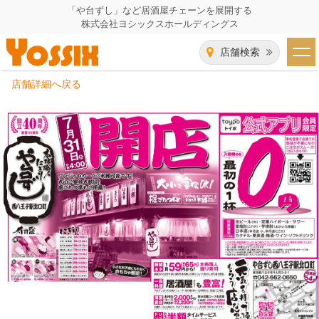
「や台ずし」など居酒屋チェーンを展開する
株式会社ヨシックスホールディングス
店舗検索
店舗詳細へ戻る
HOME
企業情報
企業情報トップ
事業一覧
代表者あいさつ
飲食事業紹介
グループ会社
飲食事業紹介トップ
IR（株主・投資家）情報
会社概要
や台ずし
IR情報トップ
採用情報
沿革
ニパチ
会長メッセージ