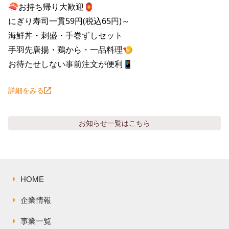
株主総会関連資料
FAQ
🍣お持ち帰り大歓迎🏮

にぎり寿司一貫59円(税込65円)～

その他IR資料
IRお問い合わせ
海鮮丼・刺盛・手巻ずしセット

適時開示資料
手羽先唐揚・鶏から・一品料理🍤

お待たせしない事前注文が便利📱
詳細をみる
お知らせ
一覧はこちら
HOME
企業情報
事業一覧