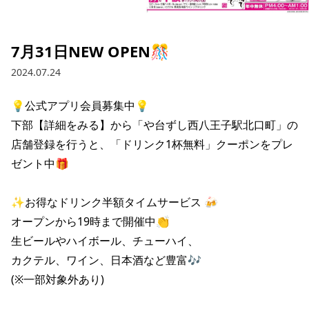
採用情報トップ
店舗物件・店舗施工管理業者の募集
経営陣
これや
今後の取り組み
正社員
組織図
お問い合わせ
7月31日NEW OPEN🎊
焼とりてっぱん
コーポレートガバナンス
パート・アルバイト
2024.07.24
所在地
お問い合わせトップ
このサイトについて
ひとくち餃子の頂
財務情報
💡公式アプリ会員募集中💡

IRお問い合わせ
玉鋼
業績推移
プライバシーポリシー
下部【詳細をみる】から「や台ずし西八王子駅北口町」の
株式情報
店舗登録を行うと、「ドリンク1杯無料」クーポンをプレ
ご意見・アンケート（ご来店の方）
財政状況
せんと
IRライブラリ
リンク集
ゼント中🎁

や台や
IRライブラリトップ
IRカレンダー
サイトマップ
✨お得なドリンク半額タイムサービス 🍻

決算短信
海老どて食堂
オープンから19時まで開催中👏

株価情報
決算説明資料
生ビールやハイボール、チューハイ、

華花
株主優待
カクテル、ワイン、日本酒など豊富🎶

有価証券報告書等法定開示資料
(※一部対象外あり)

電子公告
株主通信