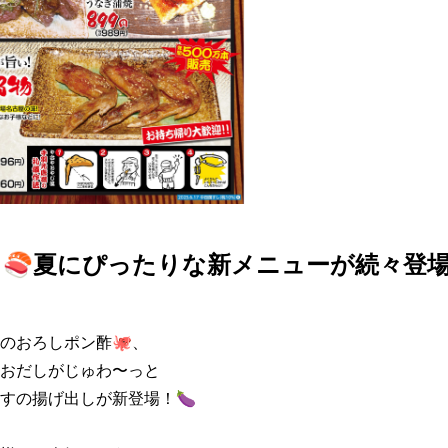
🍣夏にぴったりな新メニューが続々登場 
のおろしポン酢🐙、

おだしがじゅわ〜っと

すの揚げ出しが新登場！🍆
