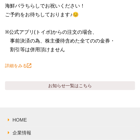
株主総会関連資料
FAQ
海鮮バラちらしでお祝いください！

その他IR資料
ご予約をお待ちしております♪😊

IRお問い合わせ
適時開示資料
※公式アプリ(トイポ)からの注文の場合、

　事前決済の為、株主優待含めた全てのの金券・

　割引等は併用頂けません
詳細をみる
お知らせ
一覧はこちら
HOME
企業情報