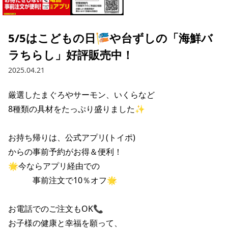
採用情報トップ
店舗物件・店舗施工管理業者の募集
経営陣
これや
今後の取り組み
正社員
組織図
お問い合わせ
5/5はこどもの日🎏や台ずしの「海鮮バ
焼とりてっぱん
コーポレートガバナンス
パート・アルバイト
ラちらし」好評販売中！
所在地
お問い合わせトップ
このサイトについて
ひとくち餃子の頂
財務情報
2025.04.21
IRお問い合わせ
玉鋼
業績推移
プライバシーポリシー
株式情報
厳選したまぐろやサーモン、いくらなど

ご意見・アンケート（ご来店の方）
8種類の具材をたっぷり盛りました✨

財政状況
せんと
IRライブラリ
リンク集
や台や
お持ち帰りは、公式アプリ(トイポ)

IRライブラリトップ
IRカレンダー
サイトマップ
からの事前予約がお得＆便利！

決算短信
海老どて食堂
株価情報
🌟今ならアプリ経由での

決算説明資料
　　　事前注文で10％オフ🌟

華花
株主優待
有価証券報告書等法定開示資料
お電話でのご注文もOK📞

電子公告
株主通信
お子様の健康と幸福を願って、
