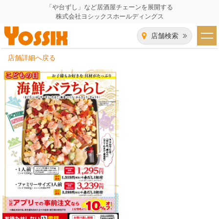
「や台ずし」など居酒屋チェーンを展開する
株式会社ヨシックスホールディングス
店舗検索
店舗詳細へ戻る
HOME
企業情報
企業情報トップ
事業一覧
代表者あいさつ
飲食事業紹介
グループ会社
飲食事業紹介トップ
IR（株主・投資家）情報
会社概要
や台ずし
IR情報トップ
採用情報
沿革
ニパチ
会長メッセージ