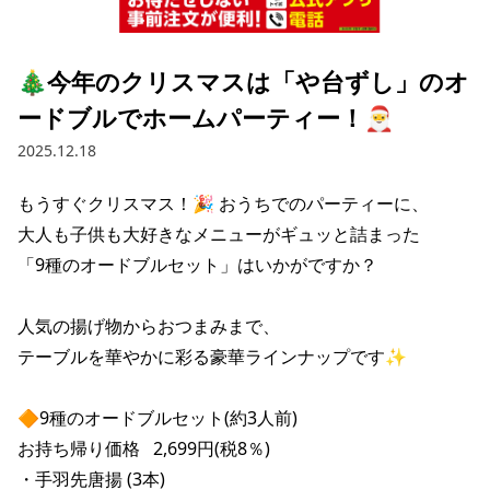
採用情報トップ
店舗物件・店舗施工管理業者の募集
経営陣
これや
今後の取り組み
正社員
組織図
お問い合わせ
🎄今年のクリスマスは「や台ずし」のオ
焼とりてっぱん
コーポレートガバナンス
パート・アルバイト
ードブルでホームパーティー！🎅
所在地
お問い合わせトップ
このサイトについて
ひとくち餃子の頂
財務情報
2025.12.18
IRお問い合わせ
玉鋼
業績推移
プライバシーポリシー
株式情報
もうすぐクリスマス！🎉 おうちでのパーティーに、

ご意見・アンケート（ご来店の方）
大人も子供も大好きなメニューがギュッと詰まった

財政状況
せんと
IRライブラリ
リンク集
「9種のオードブルセット」はいかがですか？

や台や
IRライブラリトップ
IRカレンダー
サイトマップ
人気の揚げ物からおつまみまで、

決算短信
海老どて食堂
株価情報
テーブルを華やかに彩る豪華ラインナップです✨

決算説明資料
華花
株主優待
有価証券報告書等法定開示資料
🔶9種のオードブルセット(約3人前)

お持ち帰り価格   2,699円(税8％)

電子公告
株主通信
・手羽先唐揚 (3本)
