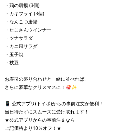
株主総会関連資料
FAQ
・鶏の唐揚 (3個)

その他IR資料
・カキフライ (3個)

IRお問い合わせ
・なんこつ唐揚

適時開示資料
・たこさんウインナー

・ツナサラダ

・カニ風サラダ

・玉子焼

・枝豆

お寿司の盛り合わせと一緒に並べれば、

さらに豪華なクリスマスに！🍣✨

📱 公式アプリ(トイポ)からの事前注文が便利！

当日待たずにスムーズに受け取れます！

★公式アプリからの事前注文なら

上記価格より10％オフ！★
