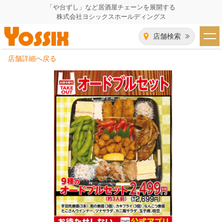
「や台ずし」など居酒屋チェーンを展開する
株式会社ヨシックスホールディングス
店舗検索
店舗詳細へ戻る
HOME
企業情報
企業情報トップ
事業一覧
代表者あいさつ
飲食事業紹介
グループ会社
飲食事業紹介トップ
IR（株主・投資家）情報
会社概要
や台ずし
IR情報トップ
採用情報
沿革
ニパチ
会長メッセージ