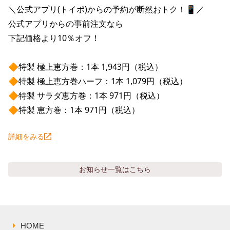
株主総会関連資料
FAQ
＼公式アプリ(トイポ)からの予約が断然おトク！📱／

その他IR資料
公式アプリからの事前注文なら

IRお問い合わせ
下記価格より10％オフ！

適時開示資料
🔶特製 極上恵方巻：1本 1,943円（税込）

🔶特製 極上恵方巻ハーフ：1本 1,079円（税込）

🔶特製 サラダ恵方巻：1本 971円（税込）

🔶特製 恵方巻：1本 971円（税込）
詳細をみる
お知らせ
一覧はこちら
HOME