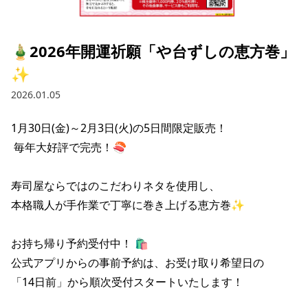
採用情報トップ
店舗物件・店舗施工管理業者の募集
経営陣
これや
今後の取り組み
正社員
組織図
お問い合わせ
🎍2026年開運祈願「や台ずしの恵方巻」
焼とりてっぱん
コーポレートガバナンス
パート・アルバイト
✨
所在地
お問い合わせトップ
このサイトについて
ひとくち餃子の頂
財務情報
2026.01.05
IRお問い合わせ
玉鋼
業績推移
プライバシーポリシー
株式情報
1月30日(金)～2月3日(火)の5日間限定販売！

ご意見・アンケート（ご来店の方）
 毎年大好評で完売！🍣

財政状況
せんと
IRライブラリ
リンク集
や台や
寿司屋ならではのこだわりネタを使用し、

IRライブラリトップ
IRカレンダー
サイトマップ
本格職人が手作業で丁寧に巻き上げる恵方巻✨

決算短信
海老どて食堂
株価情報
決算説明資料
お持ち帰り予約受付中！ 🛍️

華花
株主優待
有価証券報告書等法定開示資料
公式アプリからの事前予約は、お受け取り希望日の

「14日前」から順次受付スタートいたします！

電子公告
株主通信