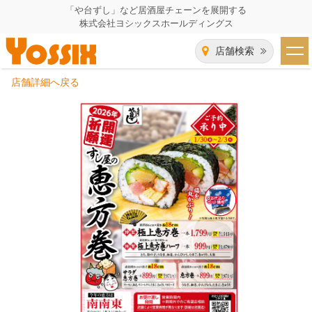
「や台ずし」など居酒屋チェーンを展開する
株式会社ヨシックスホールディングス
店舗検索
店舗詳細へ戻る
HOME
企業情報
企業情報トップ
事業一覧
代表者あいさつ
飲食事業紹介
グループ会社
飲食事業紹介トップ
IR（株主・投資家）情報
会社概要
や台ずし
IR情報トップ
採用情報
沿革
ニパチ
会長メッセージ