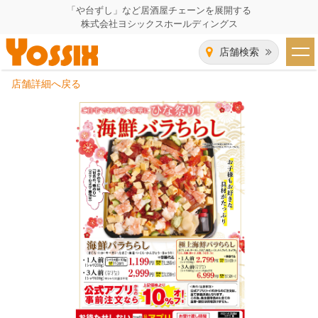
「や台ずし」など居酒屋チェーンを展開する
株式会社ヨシックスホールディングス
店舗検索
店舗詳細へ戻る
HOME
企業情報
企業情報トップ
事業一覧
代表者あいさつ
飲食事業紹介
グループ会社
飲食事業紹介トップ
IR（株主・投資家）情報
会社概要
や台ずし
IR情報トップ
採用情報
沿革
ニパチ
会長メッセージ