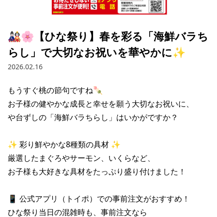
採用情報トップ
店舗物件・店舗施工管理業者の募集
経営陣
これや
今後の取り組み
正社員
組織図
お問い合わせ
🎎🌸【ひな祭り】春を彩る「海鮮バラち
焼とりてっぱん
コーポレートガバナンス
パート・アルバイト
らし」で大切なお祝いを華やかに✨
所在地
お問い合わせトップ
このサイトについて
ひとくち餃子の頂
財務情報
2026.02.16
IRお問い合わせ
玉鋼
業績推移
プライバシーポリシー
株式情報
もうすぐ桃の節句ですね🍡

ご意見・アンケート（ご来店の方）
お子様の健やかな成長と幸せを願う大切なお祝いに、

財政状況
せんと
IRライブラリ
リンク集
や台ずしの「海鮮バラちらし」はいかがですか？

や台や
IRライブラリトップ
IRカレンダー
サイトマップ
✨ 彩り鮮やかな8種類の具材 ✨ 

決算短信
海老どて食堂
株価情報
厳選したまぐろやサーモン、いくらなど、

決算説明資料
お子様も大好きな具材をたっぷり盛り付けました！ 

華花
株主優待
有価証券報告書等法定開示資料
📱 公式アプリ（トイポ）での事前注文がおすすめ！ 

電子公告
株主通信
ひな祭り当日の混雑時も、事前注文なら
