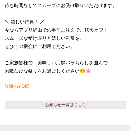
株主総会関連資料
FAQ
待ち時間なしでスムーズにお受け取りいただけます。

その他IR資料
IRお問い合わせ
＼ 嬉しい特典！ ／ 

適時開示資料
今ならアプリ経由での事前ご注文で、10％オフ！

スムーズな受け取りと嬉しい割引を、

ぜひこの機会にご利用ください。

ご家族皆様で、美味しい海鮮バラちらしを囲んで

素敵なひな祭りをお過ごしください😊🌸
詳細をみる
お知らせ
一覧はこちら