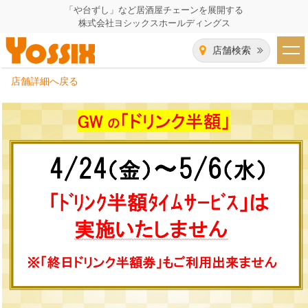
「や台ずし」など居酒屋チェーンを展開する
株式会社ヨシックスホールディングス
店舗検索
店舗詳細へ戻る
HOME
企業情報
企業情報トップ
事業一覧
代表者あいさつ
飲食事業紹介
グループ会社
飲食事業紹介トップ
IR（株主・投資家）情報
会社概要
や台ずし
IR情報トップ
採用情報
沿革
ニパチ
会長メッセージ