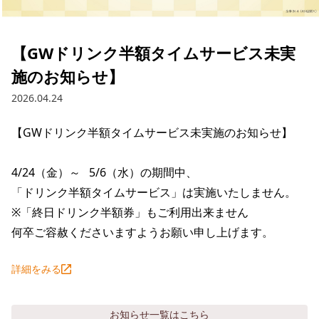
採用情報トップ
店舗物件・店舗施工管理業者の募集
経営陣
これや
今後の取り組み
正社員
組織図
お問い合わせ
【GWドリンク半額タイムサービス未実
焼とりてっぱん
コーポレートガバナンス
パート・アルバイト
施のお知らせ】
所在地
お問い合わせトップ
このサイトについて
ひとくち餃子の頂
財務情報
2026.04.24
IRお問い合わせ
玉鋼
業績推移
プライバシーポリシー
株式情報
【GWドリンク半額タイムサービス未実施のお知らせ】

ご意見・アンケート（ご来店の方）
財政状況
せんと
IRライブラリ
リンク集
4/24（金）～   5/6（水）の期間中、

や台や
「ドリンク半額タイムサービス」は実施いたしません。

IRライブラリトップ
IRカレンダー
サイトマップ
※「終日ドリンク半額券」もご利用出来ません

決算短信
海老どて食堂
株価情報
何卒ご容赦くださいますようお願い申し上げます。
決算説明資料
華花
株主優待
詳細をみる
有価証券報告書等法定開示資料
電子公告
株主通信
お知らせ
一覧はこちら