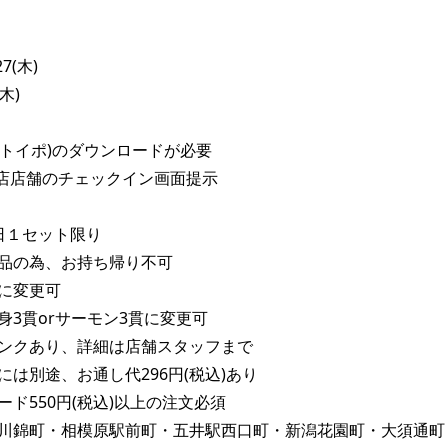
7(木)

木)

(トイポ)のダウンロードが必要

店店舗のチェックイン画面提示

日１セット限り

品の為、お持ち帰り不可

に変更可

身3貫orサーモン3貫に変更可

ンクあり、詳細は店舗スタッフまで

は別途、お通し代296円(税込)あり

ド550円(税込)以上の注文必須

川錦町・相模原駅前町・五井駅西口町・新潟花園町・大須通町