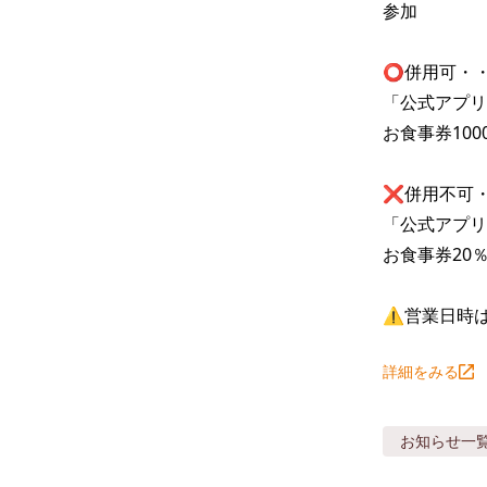
参加

⭕️併用可・・
「公式アプリ
お食事券10
❌併用不可・
「公式アプリ
お食事券20％O
⚠️営業日時
詳細をみる
お知らせ
一