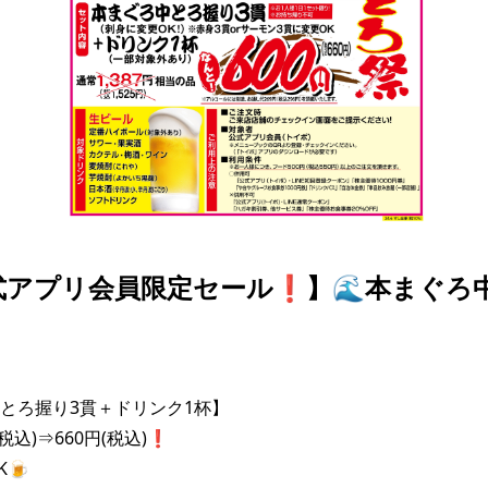
式アプリ会員限定セール❗️】🌊本まぐろ
とろ握り3貫＋ドリンク1杯】

税込)⇒660円(税込)❗️

🍺
