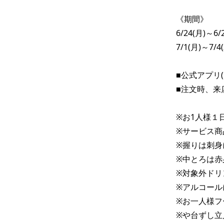
《期間》

6/24(月)～6/2
7/1(月)～7/4(
■公式アプリ
■注文時、来
※お1人様１
※サービス商
※握りは刺身
※中とろは赤
※対象外ドリ
※アルコールに
※お一人様フー
※や台ずし立