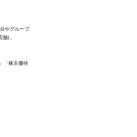
や台やグループ
舗)」

券」「株主優待