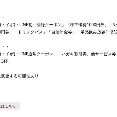
・

(トイポ)・LINE初回登録クーポン」「株主優待1000円券」「
00円券」「ドリンクパス」「自治体金券」「単品飲み放題(一部店
・・

(トイポ)・LINE通常クーポン」「ハガキ割引券、他サービス
FF」

は変更する可能性あり
覧はこちら