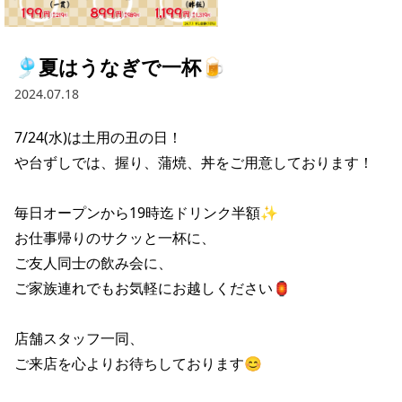
採用情報トップ
店舗物件・店舗施工管理業者の募集
経営陣
これや
今後の取り組み
正社員
組織図
お問い合わせ
🎐夏はうなぎで一杯🍺
焼とりてっぱん
コーポレートガバナンス
パート・アルバイト
2024.07.18
所在地
お問い合わせトップ
このサイトについて
ひとくち餃子の頂
財務情報
7/24(水)は土用の丑の日！

IRお問い合わせ
玉鋼
業績推移
プライバシーポリシー
や台ずしでは、握り、蒲焼、丼をご用意しております！

株式情報
ご意見・アンケート（ご来店の方）
財政状況
せんと
IRライブラリ
リンク集
毎日オープンから19時迄ドリンク半額✨

お仕事帰りのサクッと一杯に、

や台や
IRライブラリトップ
IRカレンダー
サイトマップ
ご友人同士の飲み会に、

決算短信
海老どて食堂
ご家族連れでもお気軽にお越しください🏮

株価情報
決算説明資料
華花
株主優待
店舗スタッフ一同、

有価証券報告書等法定開示資料
ご来店を心よりお待ちしております😊
電子公告
株主通信