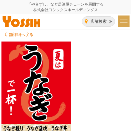
「や台ずし」など居酒屋チェーンを展開する
株式会社ヨシックスホールディングス
店舗検索
店舗詳細へ戻る
HOME
企業情報
企業情報トップ
事業一覧
代表者あいさつ
飲食事業紹介
グループ会社
飲食事業紹介トップ
IR（株主・投資家）情報
会社概要
や台ずし
IR情報トップ
採用情報
沿革
ニパチ
会長メッセージ