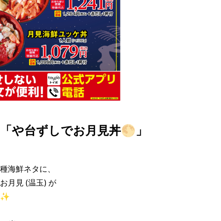
「や台ずしでお月見丼🌕」
種海鮮ネタに、

月見 (温玉) が

✨
