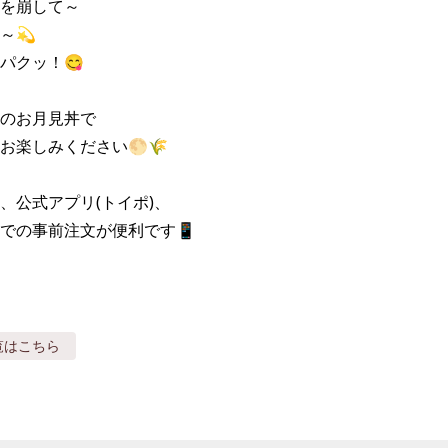
を崩して～

💫

パクッ！😋

のお月見丼で

お楽しみください🌕🌾

、公式アプリ(トイポ)、

での事前注文が便利です📱
覧はこちら