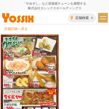
「や台ずし」など居酒屋チェーンを展開する
株式会社ヨシックスホールディングス
店舗検索
店舗詳細へ戻る
HOME
企業情報
企業情報トップ
事業一覧
代表者あいさつ
飲食事業紹介
グループ会社
飲食事業紹介トップ
IR（株主・投資家）情報
会社概要
や台ずし
IR情報トップ
採用情報
沿革
ニパチ
会長メッセージ