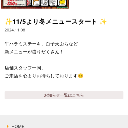
採用情報トップ
店舗物件・店舗施工管理業者の募集
経営陣
これや
今後の取り組み
正社員
組織図
お問い合わせ
✨11/5より冬メニュースタート ✨
焼とりてっぱん
コーポレートガバナンス
パート・アルバイト
2024.11.08
所在地
お問い合わせトップ
このサイトについて
ひとくち餃子の頂
財務情報
牛ハラミステーキ、白子天ぷらなど

IRお問い合わせ
玉鋼
業績推移
プライバシーポリシー
新メニューが盛りだくさん！

株式情報
ご意見・アンケート（ご来店の方）
財政状況
せんと
IRライブラリ
リンク集
店舗スタッフ一同、

ご来店を心よりお待ちしております😊
や台や
IRライブラリトップ
IRカレンダー
サイトマップ
決算短信
海老どて食堂
株価情報
お知らせ
一覧はこちら
決算説明資料
華花
株主優待
有価証券報告書等法定開示資料
電子公告
株主通信
HOME