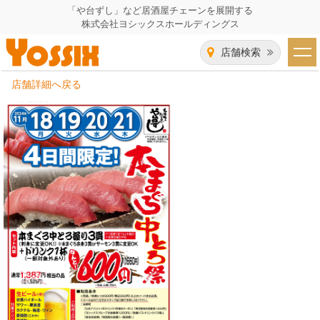
「や台ずし」など居酒屋チェーンを展開する
株式会社ヨシックスホールディングス
店舗検索
店舗詳細へ戻る
HOME
企業情報
企業情報トップ
事業一覧
代表者あいさつ
飲食事業紹介
グループ会社
飲食事業紹介トップ
IR（株主・投資家）情報
会社概要
や台ずし
IR情報トップ
採用情報
沿革
ニパチ
会長メッセージ