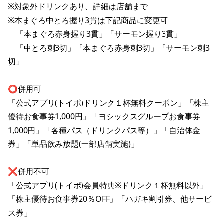
株主総会関連資料
※対象外ドリンクあり、詳細は店舗まで

FAQ
※本まぐろ中とろ握り3貫は下記商品に変更可

その他IR資料
IRお問い合わせ
　「本まぐろ赤身握り3貫」「サーモン握り3貫」

適時開示資料
　「中とろ刺3切」「本まぐろ赤身刺3切」「サーモン刺3
切」

⭕️併用可

「公式アプリ(トイポ)ドリンク１杯無料クーポン」「株主
優待お食事券1,000円」「ヨシックスグループお食事券
1,000円」「各種パス（ドリンクパス等）」「自治体金
券」「単品飲み放題(一部店舗実施)」

❌併用不可

「公式アプリ(トイポ)会員特典※ドリンク１杯無料以外」
「株主優待お食事券20％OFF」「ハガキ割引券、他サービ
ス券」