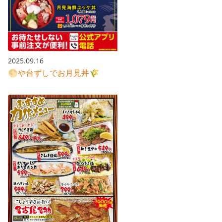
2025.09.16
🌕や台ずしでお月見丼🌾