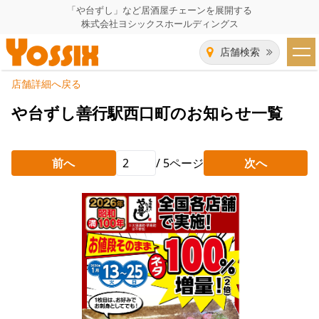
「や台ずし」など居酒屋チェーンを展開する
株式会社ヨシックスホールディングス
店舗検索
店舗詳細へ戻る
HOME
や台ずし善行駅西口町のお知らせ一覧
企業情報
前へ
/
5
ページ
次へ
企業情報トップ
事業一覧
代表者あいさつ
飲食事業紹介
グループ会社
飲食事業紹介トップ
IR（株主・投資家）情報
会社概要
や台ずし
IR情報トップ
採用情報
沿革
ニパチ
会長メッセージ