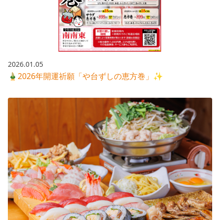
株主総会関連資料
FAQ
その他IR資料
IRお問い合わせ
適時開示資料
2026.01.05
🎍2026年開運祈願「や台ずしの恵方巻」✨