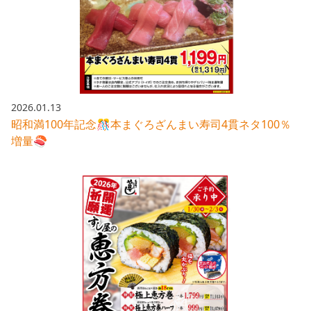
採用情報トップ
店舗物件・店舗施工管理業者の募集
経営陣
これや
今後の取り組み
正社員
組織図
お問い合わせ
焼とりてっぱん
コーポレートガバナンス
パート・アルバイト
所在地
お問い合わせトップ
このサイトについて
ひとくち餃子の頂
財務情報
2026.01.13
IRお問い合わせ
玉鋼
昭和満100年記念🎊本まぐろざんまい寿司4貫ネタ100％
業績推移
プライバシーポリシー
株式情報
増量🍣
ご意見・アンケート（ご来店の方）
財政状況
せんと
IRライブラリ
リンク集
や台や
IRライブラリトップ
IRカレンダー
サイトマップ
決算短信
海老どて食堂
株価情報
決算説明資料
華花
株主優待
有価証券報告書等法定開示資料
電子公告
株主通信